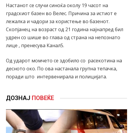
Настанот се случи синоќа околу 19 часот на
градскиот базен во Велес. Причина за истиот е
лежалка и чадори за користење во базенот.
Скопјанец на возраст од 21 година најнапред бил
удрен со шише во глава од страна на непознато
лице , пренесува Канал5.
Од ударот момчето се здобило со расекотина на
десното око. По ова настанала групна тепачка,
поради што интервенирала и полицијата.
ДОЗНАЈ
ПОВЕЌЕ