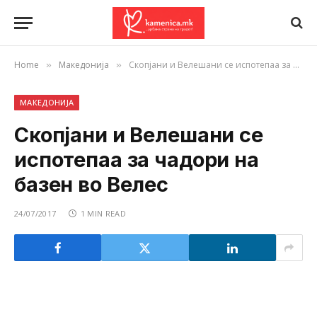
Home
Македонија
Скопјани и Велешани се испотепаа за чадори на базен во Велес
»
»
МАКЕДОНИЈА
Скопјани и Велешани се
испотепаа за чадори на
базен во Велес
24/07/2017
1 MIN READ