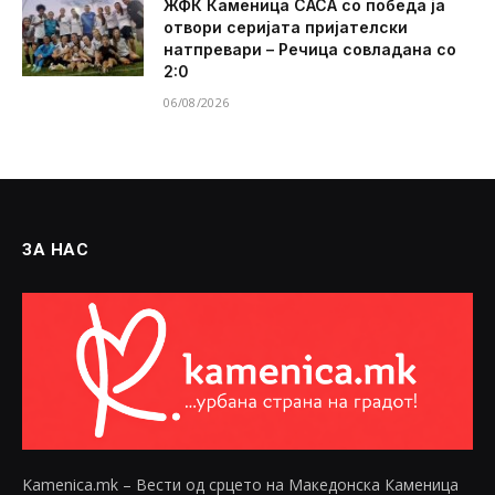
ЖФК Каменица САСА со победа ја
отвори серијата пријателски
натпревари – Речица совладана со
2:0
06/08/2026
ЗА НАС
Kamenica.mk – Вести од срцето на Македонска Каменица