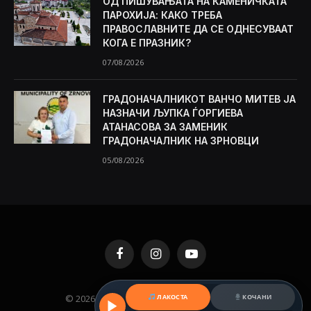
ОД ПИШУВАЊАТА НА КАМЕНИЧКАТА
ПАРОХИЈА: КАКО ТРЕБА
ПРАВОСЛАВНИТЕ ДА СЕ ОДНЕСУВААТ
КОГА Е ПРАЗНИК?
07/08/2026
ГРАДОНАЧАЛНИКОТ ВАНЧО МИТЕВ ЈА
НАЗНАЧИ ЉУПКА ЃОРГИЕВА
АТАНАСОВА ЗА ЗАМЕНИК
ГРАДОНАЧАЛНИК НА ЗРНОВЦИ
05/08/2026
Facebook
Instagram
YouTube
© 2026 KAMENICA.MK. Designed by
MKNET
.
ЛАКОСТА
КОЧАНИ