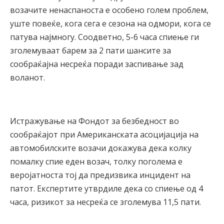
возачите ненаспаноста е особено голем проблем,
уште повеќе, кога сега е сезона на одмори, кога се
патува најмногу. Соодветно, 5-6 часа спиење ги
зголемуваат барем за 2 пати шансите за
сообраќајна несреќа поради заспивање зад
воланот.
Истражување на Фондот за безбедност во
сообраќајот при Американската асоцијација на
автомобилските возачи докажува дека колку
помалку спие еден возач, толку поголема е
веројатноста тој да предизвика инцидент на
патот. Експертите утврдиле дека со спиење од 4
часа, ризикот за несреќа се зголемува 11,5 пати.