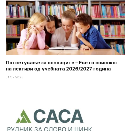
Потсетување за основците – Еве го списокот
на лектири од учебната 2026/2027 година
31/07/2026