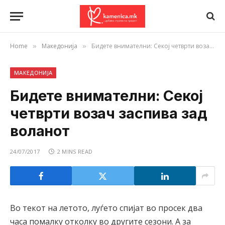
Home
Македонија
Бидете внимателни: Секој четврти возач заспива зад воланот
»
»
МАКЕДОНИЈА
Бидете внимателни: Секој
четврти возач заспива зад
воланот
24/07/2017
2 MINS READ
Во текот на летото, луѓето спијат во просек два
часа помалку отколку во другите сезони. А за