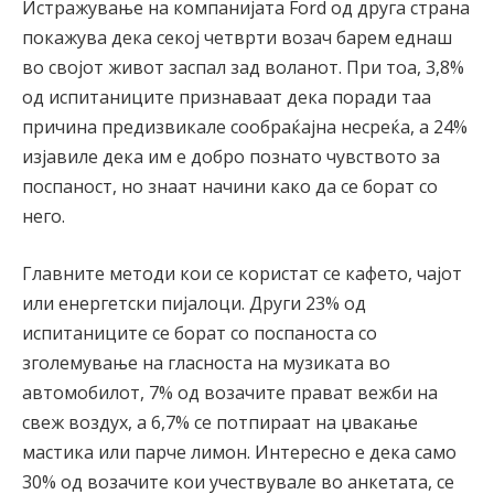
Истражување на компанијата Ford од друга страна
покажува дека секој четврти возач барем еднаш
во својот живот заспал зад воланот. При тоа, 3,8%
од испитаниците признаваат дека поради таа
причина предизвикале сообраќајна несреќа, а 24%
изјавиле дека им е добро познато чувството за
поспаност, но знаат начини како да се борат со
него.
Главните методи кои се користат се кафето, чајот
или енергетски пијалоци. Други 23% од
испитаниците се борат со поспаноста со
зголемување на гласноста на музиката во
автомобилот, 7% од возачите прават вежби на
свеж воздух, а 6,7% се потпираат на џвакање
мастика или парче лимон. Интересно е дека само
30% од возачите кои учествувале во анкетата, се