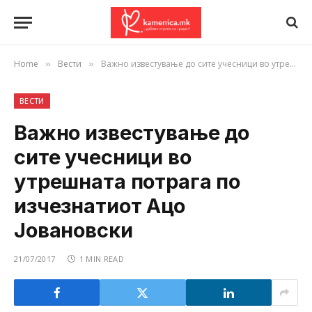
Home
Вести
Важно известување до сите учесници во утрешната потрага по изчезнатиот Ацо Јовановски
»
»
ВЕСТИ
Важно известување до
сите учесници во
утрешната потрага по
изчезнатиот Ацо
Јовановски
21/07/2017
1 MIN READ