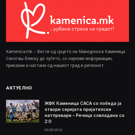
Kamenica.mk – Вести од срцето на Македонска Каменица
Секогаш блиску до луѓето, со најнови информации,
приказни и настани од нашиот град и регионот.
АКТУЕЛНО
ЖФК Каменица САСА со победа ја
отвори серијата пријателски
натпревари – Речица совладана со
2:0
06/08/2026