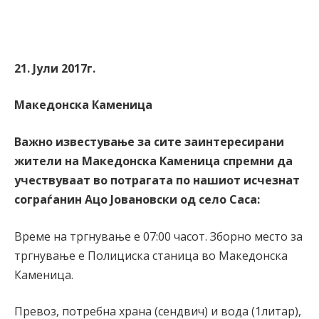
21. Јули 2017г.
Македонска Каменица
Важно известување за сите заинтересирани
жители на Македонска Каменица спремни да
учествуваат во потрагата по нашиот исчезнат
сограѓанин Ацо Јовановски од село Саса:
Време на тргнување е 07:00 часот. Зборно место за
тргнување е Полициска станица во Македонска
Каменица.
Превоз, потребна храна (сендвич) и вода (1литар),