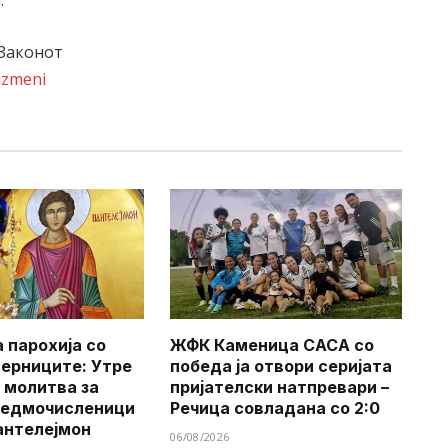
.
 Законот
izmeni
 парохија со
ЖФК Каменица САСА со
верниците: Утре
победа ја отвори серијата
 молитва за
пријателски натпревари –
Седмочисленици
Речица совладана со 2:0
антелејмон
06/08/2026