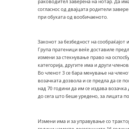
раководител заверена на нотар. Да им
согласнос од двајцата родители завере
при обуката од вообичаеното.
Законот за безбедност на сообраќајот 
Група пратеници веќе доставиле предл
измени за стекнување право на оспосб
категорија, другите има и други членов
Во членот 3 се бара менување на членот
возачката дозвола и се предла да се п
над 70 години да им се издава возачка 
до сега што беше уредено, за лицата по
Измени има и за управување со трактор,