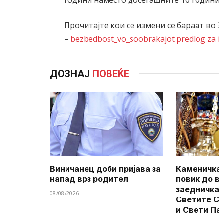
години наместо досегашните 16 години
Прочитајте кои се измени се бараат во
–
bezbedbost_vo_soobrakajot predlog za 
ДОЗНАЈ
ПОВЕЌЕ
Виничанец доби пријава за
Каменичка
напад врз родител
повик до 
заедничка
08/08/2026
Светите 
и Свети П