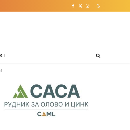
Facebook
X
Instagram
(Twitter)
КТ
И