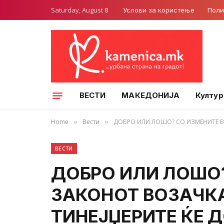
Saturday, August 8
Услови за користење
Поли
ВЕСТИ
МАКЕДОНИЈА
Култур
Home
Вести
ДОБРО ИЛИ ЛОШО? СО ИЗМЕНИТЕ В
»
»
ВЕСТИ
ДОБРО ИЛИ ЛОШО?
ЗАКОНОТ ВОЗАЧК
ТИНЕЈЏЕРИТЕ ЌЕ Д