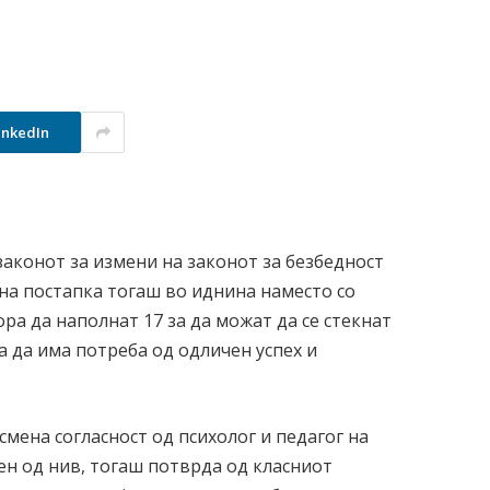
inkedIn
 законот за измени на законот за безбедност
ена постапка тогаш во иднина наместо со
ора да наполнат 17 за да можат да се стекнат
а да има потреба од одличен успех и
смена согласност од психолог и педагог на
ен од нив, тогаш потврда од класниот