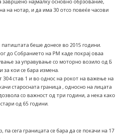
а завршено најмалку основно обрзование,
на на нотар, и да има 30 отсо повеќе часови
и патиштата беше донесе во 2015 години.
ог до Собранието на РМ каде покрај оваа
ување за управување со моторно возило од Б
и за кои се бара измена.
 304 став 1 и во однос на рокот на важење на
окачи старосната граница , односно на лицата
дозвола со важност од три години, а нека како
стари од 65 години.
 па сега границата се бара да се покачи на 17