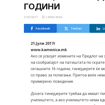
ГОДИНИ
21/07/2017
2 MINS READ
Facebook
Twitter
L
21.Јули 2017г
www.kamenica.mk
Ако се усвојат измените на Предлог на
на сообраќајот на патиштата по скрат
сегашните 16 години, тинејџерите ќе м
со право за полагање. Притоа веќе нем
примерено поведение.
Досега тинејџерите требаа да имаат пи
училиштето, а ако училиштето нема ед