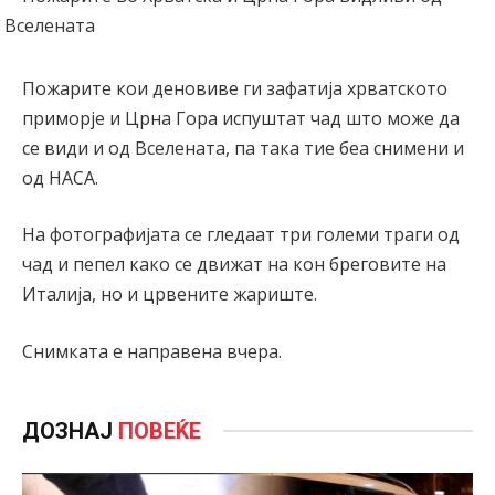
Пожарите кои деновиве ги зафатија хрватското
приморје и Црна Гора испуштат чад што може да
се види и од Вселената, па така тие беа снимени и
од НАСА.
На фотографијата се гледаат три големи траги од
чад и пепел како се движат на кон бреговите на
Италија, но и црвените жариште.
Снимката е направена вчера.
ДОЗНАЈ
ПОВЕЌЕ