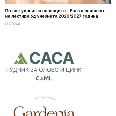
Потсетување за основците – Еве го списокот
на лектири од учебната 2026/2027 година
31/07/2026