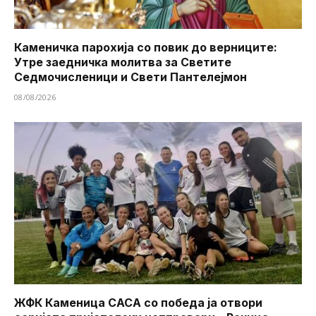
Каменичка парохија со повик до верниците:
Утре заедничка молитва за Светите
Седмочисленици и Свети Пантелејмон
08/08/2026
ЖФК Каменица САСА со победа ја отвори