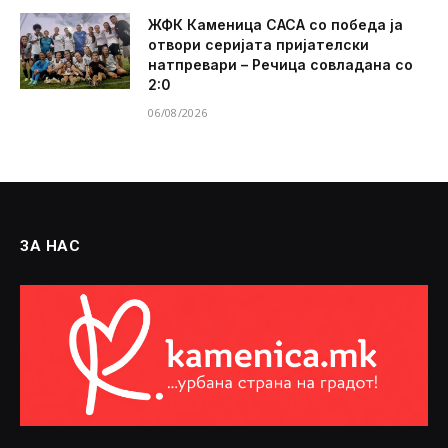
ЖФК Каменица САСА со победа ја
отвори серијата пријателски
натпревари – Речица совладана со
2:0
06/08/2026
ЗА НАС