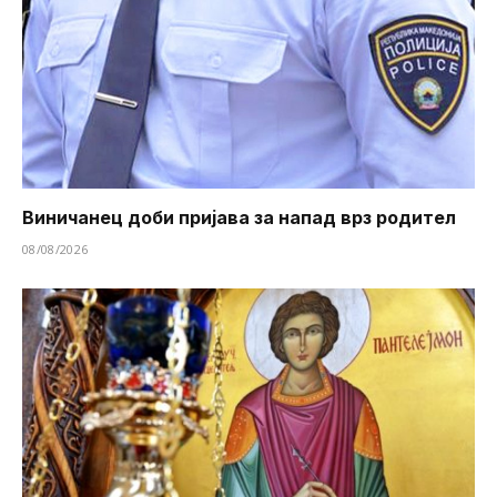
Виничанец доби пријава за напад врз родител
08/08/2026