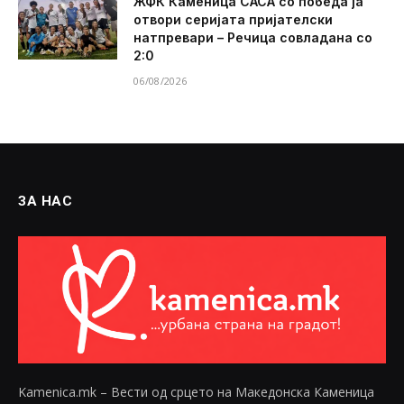
ЖФК Каменица САСА со победа ја
отвори серијата пријателски
натпревари – Речица совладана со
2:0
06/08/2026
ЗА НАС
Kamenica.mk – Вести од срцето на Македонска Каменица