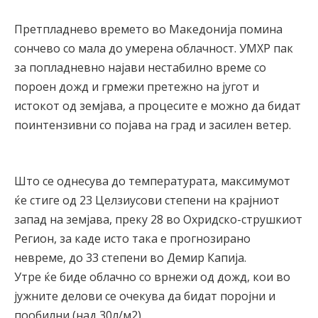
Претпладнево времето во Македонија помина
сончево со мала до умерена облачност. УМХР пак
за попладневно најави нестабилно време со
пороен дожд и грмежи претежно на југот и
истокот од земјава, а процесите е можно да бидат
поинтензивни со појава на град и засилен ветер.
Што се однесува до температурата, максимумот
ќе стиге од 23 Целзиусови степени на крајниот
запад на земјава, преку 28 во Охридско-струшкиот
Регион, за каде исто така е прогнозирано
невреме, до 33 степени во Демир Капија.
Утре ќе биде облачно со врнежи од дожд, кои во
јужните делови се очекува да бидат поројни и
пообилни (над 30л/м2).