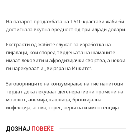
На пазарот продажбата на 1.510 крастави жаби би
достигнала вкупна вредност од три илјади долари.
Екстракти од жабите служат за изработка на
пијалаци, кои според тврдењата на шаманите
имаат лековити и афродизијачки својства, а некои
ги нарекуваат и „вијагра на Инките“.
Заговорниците на конзумирање на тие напитоци
тврдат дека лекуваат дегенеративни промени на
мозокот, анемија, кашлица, бронхијална
инфекција, астма, стрес, нервоза и импотенција.
ДОЗНАЈ
ПОВЕЌЕ