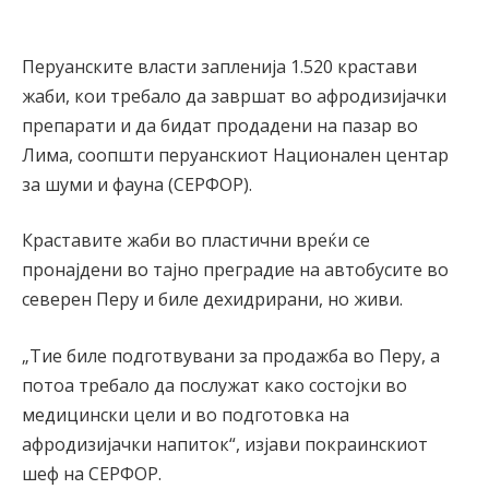
Перуанските власти запленија 1.520 крастави
жаби, кои требало да завршат во афродизијачки
препарати и да бидат продадени на пазар во
Лима, соопшти перуанскиот Национален центар
за шуми и фауна (СЕРФОР).
Краставите жаби во пластични вреќи се
пронајдени во тајно преградие на автобусите во
северен Перу и биле дехидрирани, но живи.
„Тие биле подготвувани за продажба во Перу, а
потоа требало да послужат како состојки во
медицински цели и во подготовка на
афродизијачки напиток“, изјави покраинскиот
шеф на СЕРФОР.