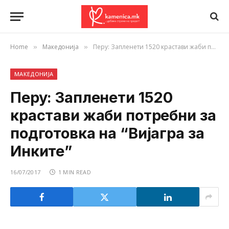
Home
Македонија
Перу: Запленети 1520 крастави жаби потребни за подготовка на “Вијагра за Инките”
»
»
МАКЕДОНИЈА
Перу: Запленети 1520
крастави жаби потребни за
подготовка на “Вијагра за
Инките”
16/07/2017
1 MIN READ