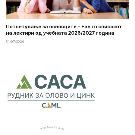
Потсетување за основците – Еве го списокот
на лектири од учебната 2026/2027 година
31/07/2026