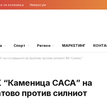
ка за колачиња
Импресум
а
Спорт
Регион
МАРКЕТИНГ
КОНТА
” на гостувањето во Кратово против силниот ФК “Силекс”
К “Каменица САСА” на
тово против силниот