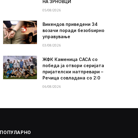
НА ЗРНОВЦИ
05/08/2026
Викендов приведени 34
возачи поради безобѕирно
управување
03/08/2026
ЖФК Каменица САСА со
победа ја отвори серијата
пријателски натпревари –
Речица совладана со 2:0
06/08/2026
ПОПУЛАРНО