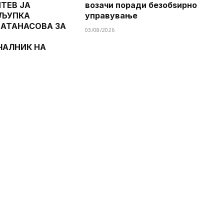
ТЕВ ЈА
возачи поради безобѕирно
 ЉУПКА
управување
 АТАНАСОВА ЗА
03/08/2026
ЧАЛНИК НА