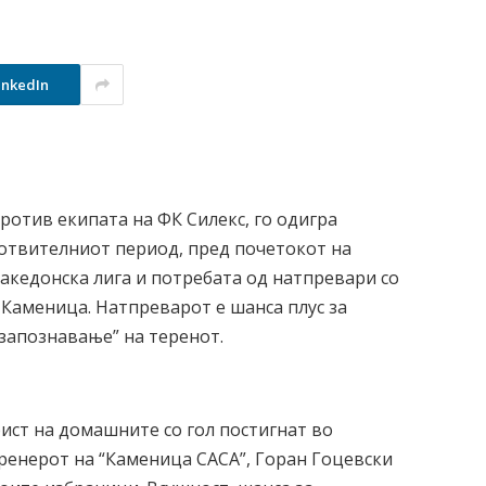
inkedIn
ротив екипата на ФК Силекс, го одигра
отвителниот период, пред почетокот на
македонска лига и потребата од натпревари со
 Каменица. Натпреварот е шанса плус за
запознавање” на теренот.
ист на домашните со гол постигнат во
тренерот на “Каменица САСА”, Горан Гоцевски