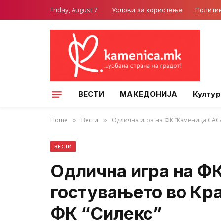
Friday, August 7
Услови за користење
Полити
ВЕСТИ
МАКЕДОНИЈА
Култур
Home
Вести
Одлична игра на ФК “Каменица САСА
»
»
ВЕСТИ
Одлична игра на Ф
гостувањето во Кра
ФК “Силекс”