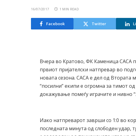
16/07/2017
1 MIN READ
Facebook
Twitter
L
Вчера во Кратово, ФК Каменица САСА п
првиот пријателски натпревар во подг
новата сезона. САСА е дел од Втората 
“посилни” екипи е огромна за тимот од
докажување помеѓу играчите и нивно “
Иако натпреварот заврши со 1:0 во кор
последната минута од слободен удар, 