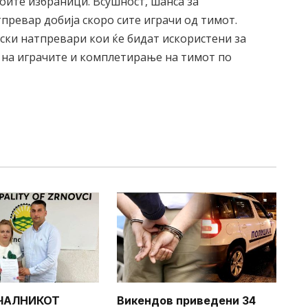
оите избраници. Всушност, шанса за
превар добија скоро сите играчи од тимот.
ски натпревари кои ќе бидат искористени за
 на играчите и комплетирање на тимот по
ЧАЛНИКОТ
Викендов приведени 34