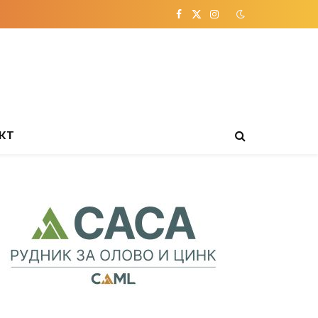
Facebook
X
Instagram
(Twitter)
КТ