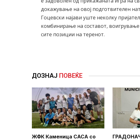
е задоволен од прикажаната игра на св
докажување на овој подготвителен нат
Гоцевски најави уште неколку пријател
комбинирање на составот, воигрување
сите позиции на теренот.
ДОЗНАЈ
ПОВЕЌЕ
ЖФК Каменица САСА со
ГРАДОНА