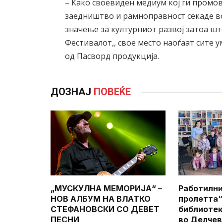
– Како своевиден медиум кој ги промо
заедништво и рамноправност секаде во
значење за културниот развој затоа шт
Фестивалот,, свое место наоѓаат сите
од Пасворд продукција.
ДОЗНАЈ
ПОВЕЌЕ
„МУСКУЛНА МЕМОРИЈА“ –
Работилни
НОВ АЛБУМ НА ВЛАТКО
пролетта“
СТЕФАНОВСКИ СО ДЕВЕТ
библиотек
ПЕСНИ
во Делче