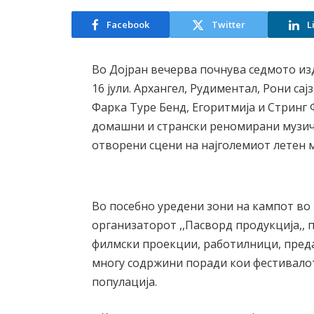
Facebook
Twitter
L
Во Дојран вечерва почнува седмото изда
16 јули. Архангел, Рудиментал, Рони сај
Фарка Туре Бенд, Егоритмија и Стринг 
домашни и странски реномирани музичк
отворени сцени на најголемиот летен 
Во посебно уредени зони на кампот во 
организаторот ,,Пасворд продукција,, 
филмски проекции, работилници, пред
многу содржини поради кои фестивалот
популација.