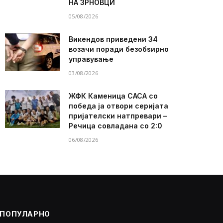
НА ЗРНОВЦИ
05/08/2026
Викендов приведени 34
возачи поради безобѕирно
управување
03/08/2026
ЖФК Каменица САСА со
победа ја отвори серијата
пријателски натпревари –
Речица совладана со 2:0
06/08/2026
ПОПУЛАРНО