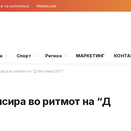
ка за колачиња
Импресум
а
Спорт
Регион
МАРКЕТИНГ
КОНТА
сира во ритмот на “Д Фестивал 2017”
лсира во ритмот на “Д