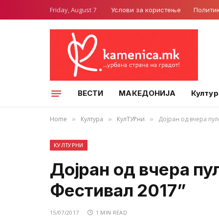
Friday, August 7
Услови за користење
Полити
ВЕСТИ
МАКЕДОНИЈА
Култур
Home
Култура
КулТУРни
Дојран од вчера пул
»
»
»
КУЛТУРНИ
Дојран од вчера пу
Фестивал 2017”
15/07/2017
1 MIN READ