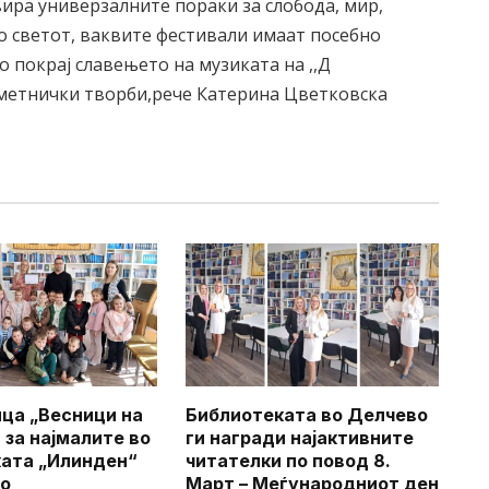
вира универзалните пораки за слобода, мир,
 светот, ваквите фестивали имаат посебно
о покрај славењето на музиката на ,,Д
 уметнички творби,рече Катерина Цветковска
ца „Весници на
Библиотеката во Делчево
 за најмалите во
ги награди најактивните
ата „Илинден“
читателки по повод 8.
во
Март – Меѓународниот ден