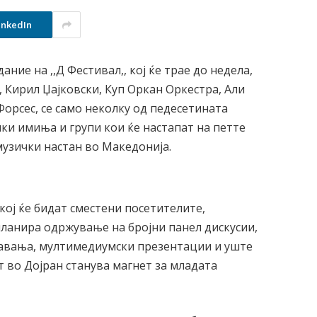
inkedIn
ние на ,,Д Фестивал,, кој ќе трае до недела,
з, Кирил Џајковски, Куп Оркан Оркестра, Али
Форсес, се само неколку од педесетината
и имиња и групи кои ќе настапат на петте
музички настан во Македонија.
кој ќе бидат сместени посетителите,
планира одржување на бројни панел дискусии,
авања, мултимедиумски презентации и уште
 во Дојран станува магнет за младата