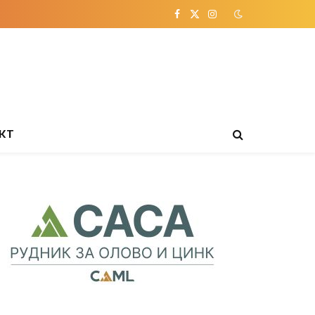
Facebook
X
Instagram
(Twitter)
КТ