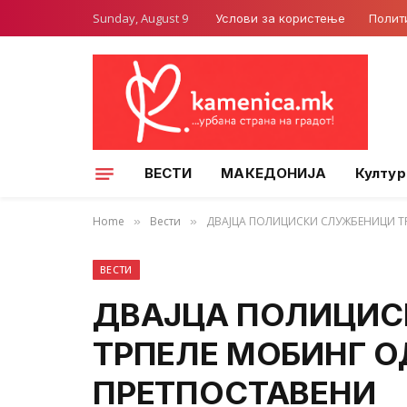
Sunday, August 9
Услови за користење
Полит
ВЕСТИ
МАКЕДОНИЈА
Култур
Home
Вести
ДВАЈЦА ПОЛИЦИСКИ СЛУЖБЕНИЦИ Т
»
»
ВЕСТИ
ДВАЈЦА ПОЛИЦИС
ТРПЕЛЕ МОБИНГ О
ПРЕТПОСТАВЕНИ