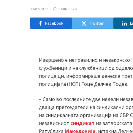
13/07/2017
1 MIN READ
Facebook
Twitter
L
Извршено е неправилно и незаконско 
службеници и на службеници од оддело
полицајци, информираше денеска прет
полицијата (НСП) Гоце Делчев Тодев.
– Само во последните две недели нез
двајца претседатели на синдикални орг
на синдикалната организација на СВР С
независниот
синдикат
на затворската 
Рапублика
Македонија
, истакна Делче