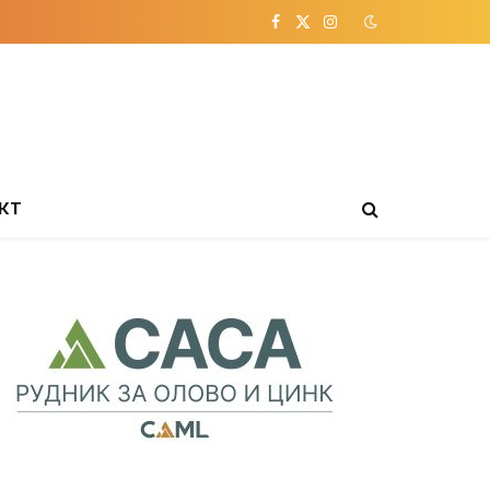
Facebook
X
Instagram
(Twitter)
КТ