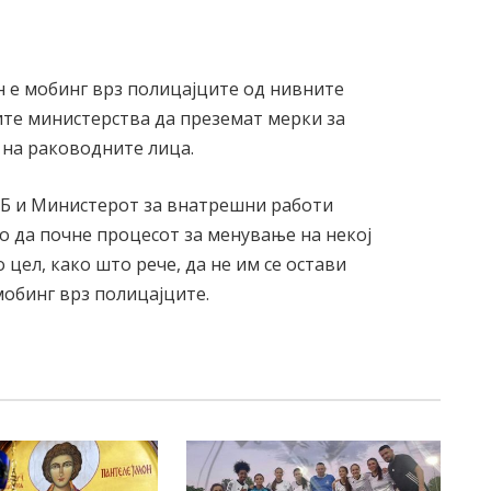
н е мобинг врз полицајците од нивните
те министерства да преземат мерки за
 на раководните лица.
ЈБ и Министерот за внатрешни работи
о да почне процесот за менување на некој
цел, како што рече, да не им се остави
обинг врз полицајците.