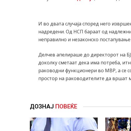
И во двата случаја според него изврше
надредени. Од НСП бараат од надлежни
неправилно и незаконско постапување
Делчев апелираше до директорот на Б
доколку сметаат дека има потреба, итн
раководни функционери во МВР, а се со 
простор на раководителите да вршат м
ДОЗНАЈ
ПОВЕЌЕ