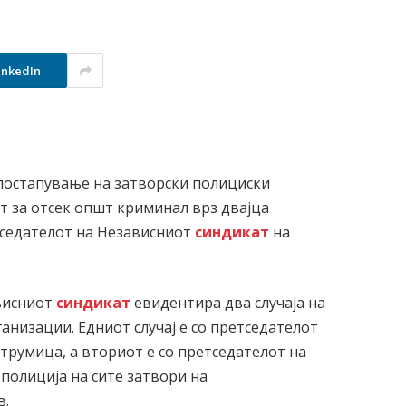
inkedIn
постапување на затворски полициски
т за отсек општ криминал врз двајца
седателот на Независниот
синдикат
на
ависниот
синдикат
евидентира два случаја на
анизации. Едниот случај е со претседателот
трумица, а вториот е со претседателот на
полиција на сите затвори на
в.