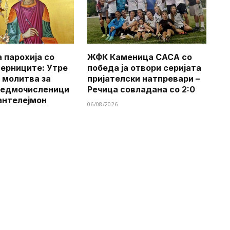
 парохија со
ЖФК Каменица САСА со
верниците: Утре
победа ја отвори серијата
 молитва за
пријателски натпревари –
Седмочисленици
Речица совладана со 2:0
антелејмон
06/08/2026