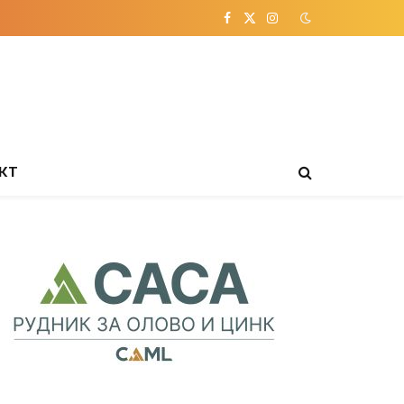
Facebook
X
Instagram
(Twitter)
КТ