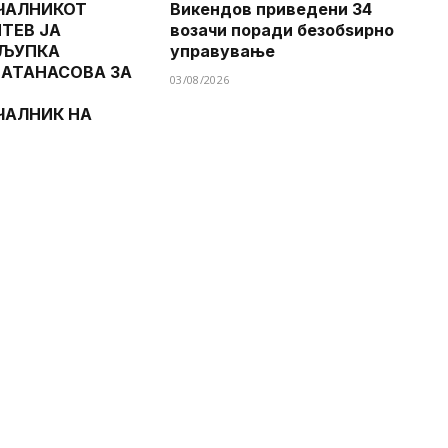
ЧАЛНИКОТ
Викендов приведени 34
ТЕВ ЈА
возачи поради безобѕирно
 ЉУПКА
управување
 АТАНАСОВА ЗА
03/08/2026
ЧАЛНИК НА