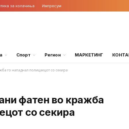
тика за колачиња
Импресум
а
Спорт
Регион
МАРКЕТИНГ
КОНТА
жба го нападнал полицаецот со секира
ани фатен во кражба
ецот со секира