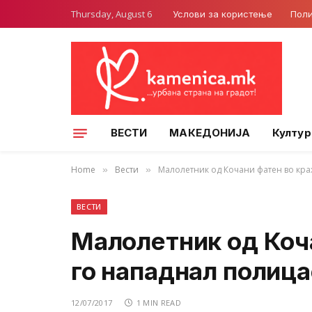
Thursday, August 6
Услови за користење
Поли
ВЕСТИ
МАКЕДОНИЈА
Култур
Home
Вести
Малолетник од Кочани фатен во кра
»
»
ВЕСТИ
Малолетник од Коч
го нападнал полица
12/07/2017
1 MIN READ