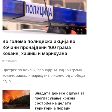
Во голема полициска акција во
Кочани пронајдени 160 грама
кокаин, хашиш и марихуана
01/08/2026
Претрес во Кочани, пронајдени над 160 грама
кокаин, хашиш и марихуана, лишено од слобода
едно…
Владата донесе одлука за
прогласување кризна
состојба на целата
територија поради