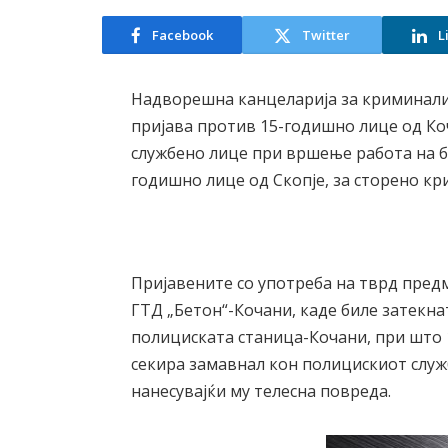
Facebook
Twitter
L
Надворешна канцеларија за криминали
пријава против 15-годишно лице од Ко
службено лице при вршење работа на безб
годишно лице од Скопје, за сторено к
Пријавените со употреба на тврд пред
ГТД „Бетон“-Кочани, каде биле затекна
полициската станица-Кочани, при што 
секира замавнал кон полицискиот служб
нанесувајќи му телесна повреда.