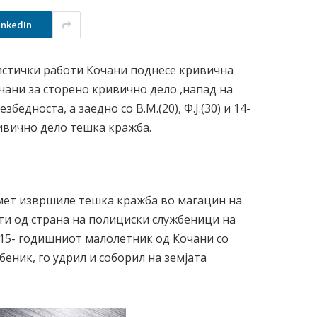
inkedIn
стички работи Кочани поднесе кривична
чани за сторено кривично дело ,напад на
едноста, а заедно со В.М.(20), Ф.Ј.(30) и 14-
ривично дело тешка кражба.
мет извршиле тешка кражба во магацин на
ти од страна на полициски службеници на
15- годишниот малолетник од Кочани со
еник, го удрил и соборил на земјата