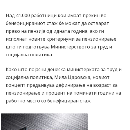
Над 41.000 работници кои имаат прекин во
бенефицираниот стаж ќе можат да остварат
право на пензија од идната година, ако ги
исполнат новите критериуми за пензионирање
што ги подготвува Министерството за труд и
социјална политика.
Како што појасни денеска министерката за труд и
социјална политика, Мила Царовска, новиот
концепт предвивува дефинирање на возраст за
пензионирање и процент на поминати години на
работно место со бенeфициран стаж.