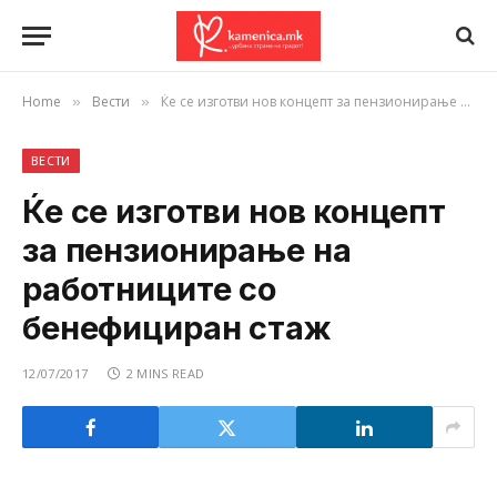
Home
Вести
Ќе се изготви нов концепт за пензионирање на работниците со бенeфициран стаж
»
»
ВЕСТИ
Ќе се изготви нов концепт
за пензионирање на
работниците со
бенeфициран стаж
12/07/2017
2 MINS READ