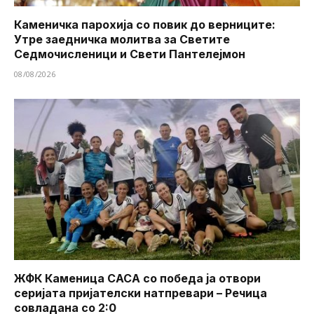
Каменичка парохија со повик до верниците:
Утре заедничка молитва за Светите
Седмочисленици и Свети Пантелејмон
08/08/2026
ЖФК Каменица САСА со победа ја отвори
серијата пријателски натпревари – Речица
совладана со 2:0