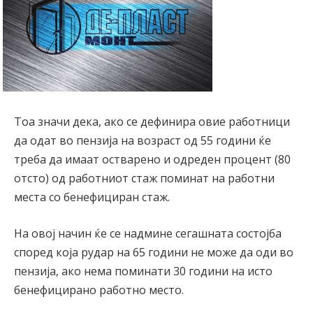
Тоа значи дека, ако се дефинира овие работници
да одат во пензија на возраст од 55 години ќе
треба да имаат остварено и одреден процент (80
отсто) од работниот стаж поминат на работни
места со бенeфициран стаж.
На овој начин ќе се надмине сегашната состојба
според која рудар на 65 години не може да оди во
пензија, ако нема поминати 30 години на исто
бенефицирано работно место.