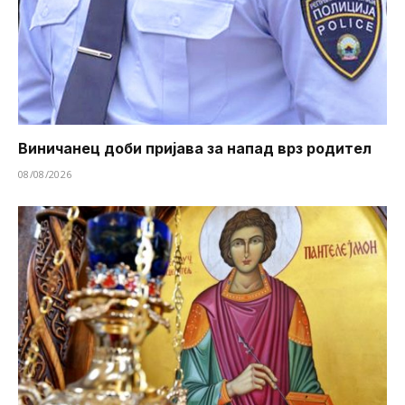
Виничанец доби пријава за напад врз родител
08/08/2026