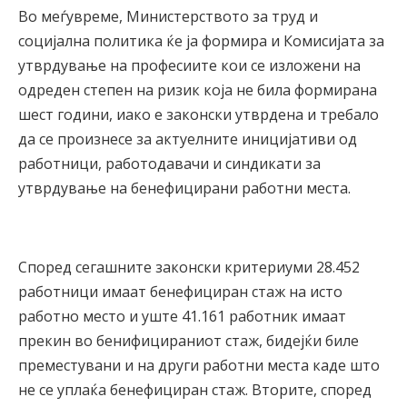
Во меѓувреме, Министерството за труд и
социјална политика ќе ја формира и Комисијата за
утврдување на професиите кои се изложени на
одреден степен на ризик која не била формирана
шест години, иако е законски утврдена и требало
да се произнесе за актуелните иницијативи од
работници, работодавачи и синдикати за
утврдување на бенeфицирани работни места.
Според сегашните законски критериуми 28.452
работници имаат бенeфициран стаж на исто
работно место и уште 41.161 работник имаат
прекин во бенифицираниот стаж, бидејќи биле
преместувани и на други работни места каде што
не се уплаќа бенeфициран стаж. Вторите, според