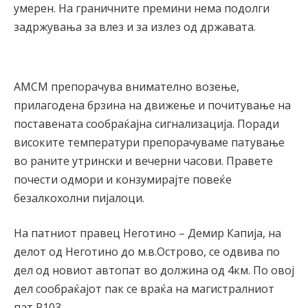
умерен. На граничните премини нема подолги
задржувања за влез и за излез од државата.
АМСМ препорачува внимателно возење,
прилагодена брзина на движење и почитување на
поставената сообраќајна сигнализација. Поради
високите температури препорачуваме патување
во раните утрински и вечерни часови. Правете
почести одмори и конзумирајте повеќе
безалкохолни пијалоци.
На патниот правец Неготино – Демир Капија, на
делот од Неготино до м.в.Острово, се одвива по
дел од новиот автопат во должина од 4км. По овој
дел сообраќајот пак се враќа на магистралниот
пат Р103.