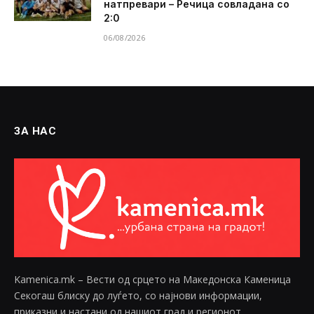
натпревари – Речица совладана со
2:0
06/08/2026
ЗА НАС
Kamenica.mk – Вести од срцето на Македонска Каменица
Секогаш блиску до луѓето, со најнови информации,
приказни и настани од нашиот град и регионот.