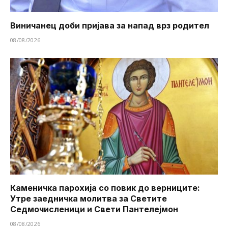
Виничанец доби пријава за напад врз родител
08/08/2026
Каменичка парохија со повик до верниците:
Утре заедничка молитва за Светите
Седмочисленици и Свети Пантелејмон
08/08/2026