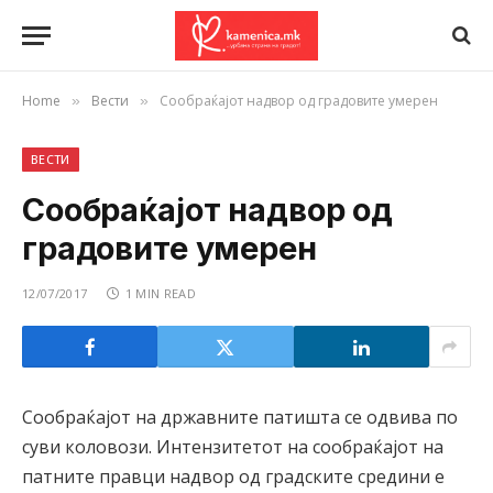
Home
Вести
Сообраќајот надвор од градовите умерен
»
»
ВЕСТИ
Сообраќајот надвор од
градовите умерен
12/07/2017
1 MIN READ
Сообраќајот на државните патишта се одвива пo
суви коловози. Интензитетот на сообраќајот на
патните правци надвор од градските средини е