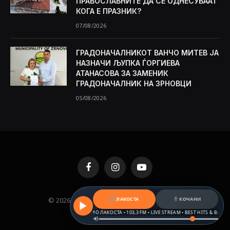
ПРАВОСЛАВНИТЕ ДА СЕ ОДНЕСУВААТ
КОГА Е ПРАЗНИК?
07/08/2026
ГРАДОНАЧАЛНИКОТ ВАНЧО МИТЕВ ЈА
НАЗНАЧИ ЉУПКА ЃОРГИЕВА
АТАНАСОВА ЗА ЗАМЕНИК
ГРАДОНАЧАЛНИК НА ЗРНОВЦИ
05/08/2026
Facebook
Instagram
YouTube
ЛАКОСТА
КОЧАНИ
© 2026 KAMENICA.MK. Designed by
MKNET
.
РАДИО ЛАКОСТА • 103,3 FM • LIVE STREAM • BEST HITS & BALKAN B