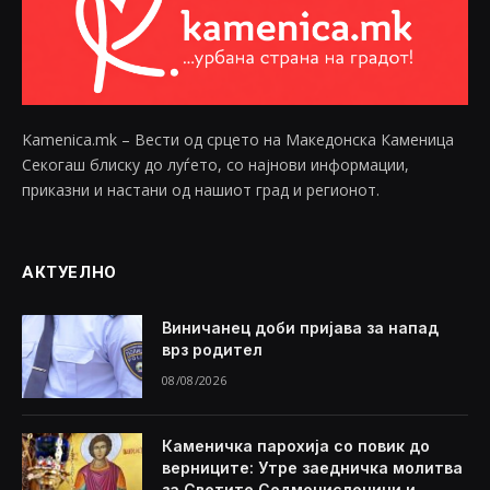
Kamenica.mk – Вести од срцето на Македонска Каменица
Секогаш блиску до луѓето, со најнови информации,
приказни и настани од нашиот град и регионот.
АКТУЕЛНО
Виничанец доби пријава за напад
врз родител
08/08/2026
Каменичка парохија со повик до
верниците: Утре заедничка молитва
за Светите Седмочисленици и