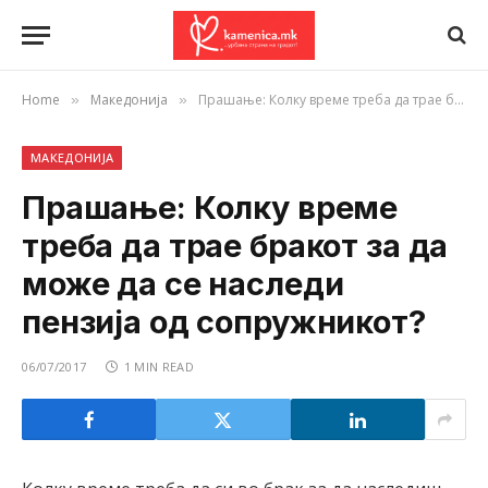
Home
Македонија
Прашање: Колку време треба да трае бракот за да може да се наследи пензија од сопружникот?
»
»
МАКЕДОНИЈА
Прашање: Колку време
треба да трае бракот за да
може да се наследи
пензија од сопружникот?
06/07/2017
1 MIN READ