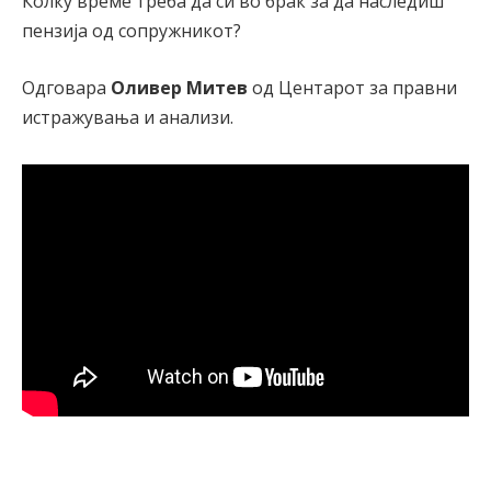
Колку време треба да си во брак за да наследиш
пензија од сопружникот?
Одговара
Оливер Митев
од Центарот за правни
истражувања и анализи.