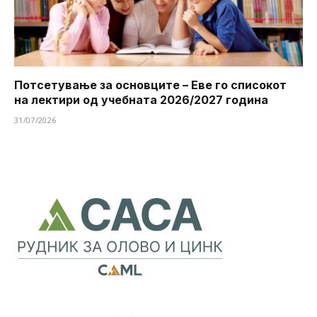
Потсетување за основците – Еве го списокот
на лектири од учебната 2026/2027 година
31/07/2026