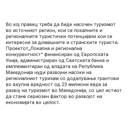
Во кој правец треба да биде насочен туризмот
во источниот регион, кои се локалните и
регионалните туристички потенцијали кои се
интересни за домашните и странските туристи.
Проектот„Локална и регионална
конкурентност“ финансиран од Европската
Унија, администриран од Светската банка и
имплементиран од владата на Република
Македонија нуди развојни насоки на
регионалниот туризам со доделување грантови
во вкупна вредност од 23 милиони евра за
развој на туризмот во Македонија, со цел истиот
да стане сериозен фактор во развојот на
економијата во целост.