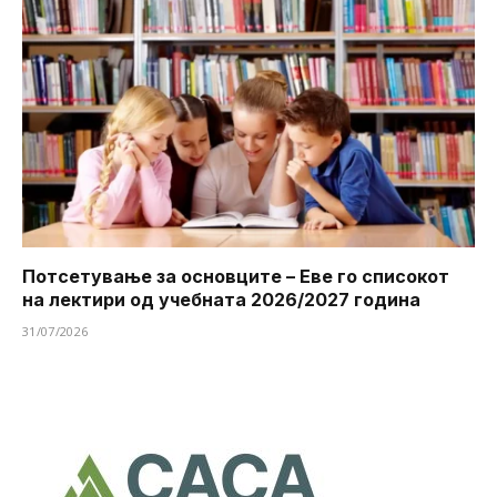
Потсетување за основците – Еве го списокот
на лектири од учебната 2026/2027 година
31/07/2026