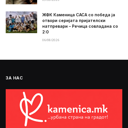
ЖФК Каменица САСА со победа ја
отвори серијата пријателски
натпревари – Речица совладана со
2:0
06/08/2026
ЗА НАС