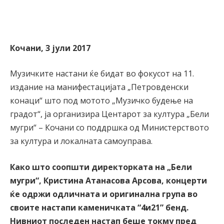
Кочани, 3 јули 2017
Музичките настани ќе бидат во фокусот на 11.
издание на манифестацијата „Петровденски
конаци“ што под мотото „Музичко будење на
градот“, ја организира Центарот за култура „Бели
мугри“ – Кочани со поддршка од Министерството
за култура и локалната самоуправа.
Како што соопшти директорката на „Бели
мугри“, Кристина Атанасова Арсова, концерти
ќе одржи одличната и оригинална група во
своите настапи каменичката “4и21” бенд.
Нивниот последен настап беше токму пред