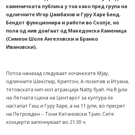
каменичката публика у тоа како пред група на
одличните Игор Џамбазов и Гуру Харе Бенд.
Бендот функционира и работи во Скопје, но
пола од нив доаѓаат од Македонска Каменица
(Симеон Шоле Ангеловски и Бранко
Ивановски).
Потоа наназад следуваат кочанските Мјау,
одличните Шекспир, Криптон, А-позитив и Игуана,
тетовската хип-хоп атракција Natty fiyah. На 8 јули
на Летната сцена на Центарот за култура ќе
настапат Гиш и Гуру Харе, а на 11 јули, во пресрет
на Петровден – Тони Китановски Трио. Сите
концерти започнуваат во 21:30 ч.