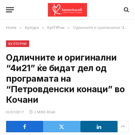
Home
Култура
КулТУРни
Одличните и оригинални “4и21” ќе бидат дел од програмата на “Петровденски конаци” во Кочани
»
»
»
КУЛТУРНИ
Одличните и оригинални
“4и21” ќе бидат дел од
програмата на
“Петровденски конаци” во
Кочани
03/07/2017
2 MINS READ