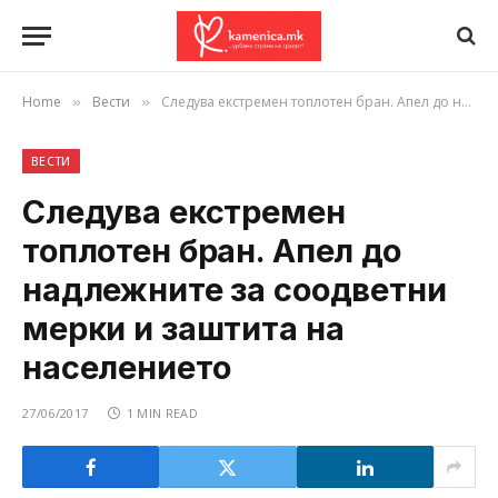
Home
Вести
Следува екстремен топлотен бран. Апел до надлежните за соодветни мерки и заштита на населението
»
»
ВЕСТИ
Следува екстремен
топлотен бран. Апел до
надлежните за соодветни
мерки и заштита на
населението
27/06/2017
1 MIN READ