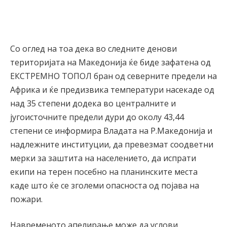
Со оглед на тоа дека во следните денови
територијата на Македонија ќе биде зафатена од
ЕКСТРЕМНО ТОПОЛ бран од северните предели на
Африка и ќе предизвика температури насекаде од
над 35 степени додека во централните и
југоисточните предели дури до околу 43,44
степени се информира Владата на Р.Македонија и
надлежните институции, да превезмат соодветни
мерки за заштита на населението, да испрати
екипи на терен посебно на планинските места
каде што ќе се зголеми опасноста од појава на
пожари.
Навременото апелирање може да услови