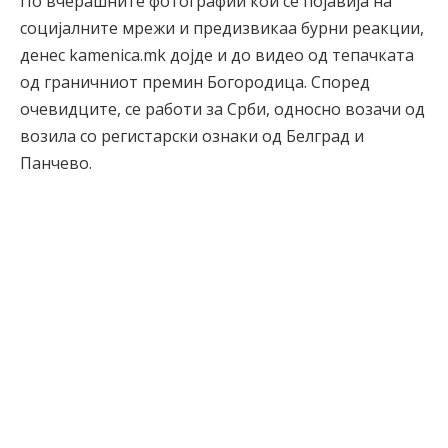
По вчерашните фотографии кои се појавија на
социјалните мрежи и предизвикаа бурни реакции,
денес kamenica.mk дојде и до видео од тепачката
од граничниот премин Богородица. Според
очевидците, се работи за Срби, односно возачи од
возила со регистарски ознаки од Белград и
Панчево.