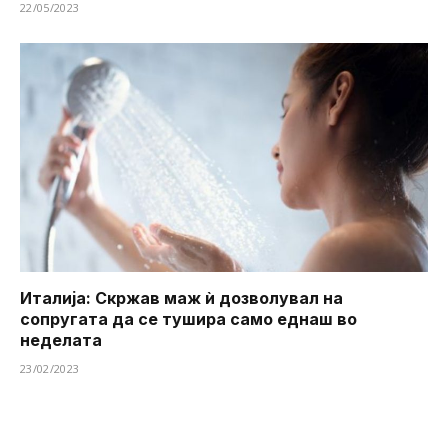
22/05/2023
Италија: Скржав маж ѝ дозволувал на
сопругата да се тушира ​​само еднаш во
неделата
23/02/2023