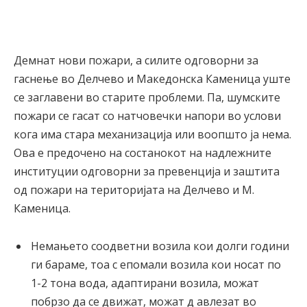
Демнат нови пожари, а силите одговорни за
гаснење во Делчево и Македонска Каменица уште
се заглавени во старите проблеми. Па, шумските
пожари се гасат со натчовечки напори во услови
кога има стара механизација или воопшто ја нема.
Ова е предочено на состанокот на надлежните
институции одговорни за превенција и заштита
од пожари на територијата на Делчево и М.
Каменица.
Немањето соодветни возила кои долги години
ги бараме, тоа с епомали возила кои носат по
1-2 тона вода, адаптирани возила, можат
побрзо да се движат, можат д авлезат во