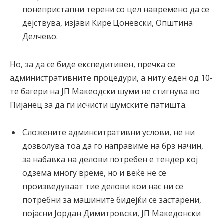
понепристапни терени со цел навремено да се
дејствува, изјави Кире Цоневски, Општина
Делчево.
Но, за да се биде експедитивен, пречка се
административните процедури, а ниту еден од 10-
те багери на ЈП Макеодски шуми не стигнува во
Пијанец за да ги исчисти шумските патишта.
Сложените админситративни услови, не ни
дозволува тоа да го направиме на брз начин,
за набавка на делови потребен е тендер кој
одзема многу време, но и веќе не се
произведуваат тие делови кои нас ни се
потребни за машините бидејќи се застарени,
појасни Јордан Димитровски, ЈП Македонски