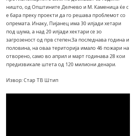
ништо, од Општините Делчево и М. Каменица ќе с
е бара преку проекти да го решава проблемот со
опремата. Инаку, Пијанец има 30 илјади хетари
под шума, а над 20 илјади хектари се зо
загрозеност од прв степен.За последнава година и
половина, на оваа територија имало 46 пожари на
отворено, само во април и март годинава 28 кои
предизвикале штета од 120 милиони денари.
Извор: Стар ТВ Штип