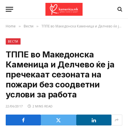
Home
Вести
ТППЕ во Македонска Каменица и Делчево ќе ја пречекаат сезоната на пожари без соодветни услови за работа
»
»
ВЕСТИ
ТППЕ во Македонска
Каменица и Делчево ќе ја
пречекаат сезоната на
пожари без соодветни
услови за работа
22/06/2017
2 MINS READ