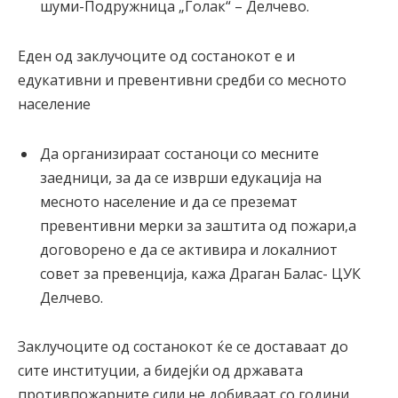
шуми-Подружница „Голак“ – Делчево.
Еден од заклучоците од состанокот е и
едукативни и превентивни средби со месното
население
Да организираат состаноци со месните
заедници, за да се изврши едукација на
месното население и да се преземат
превентивни мерки за заштита од пожари,а
договорено е да се активира и локалниот
совет за превенција, кажа Драган Балас- ЦУК
Делчево.
Заклучоците од состанокот ќе се доставаат до
сите институции, а бидејќи од државата
противпожарните сили не добиваат со години