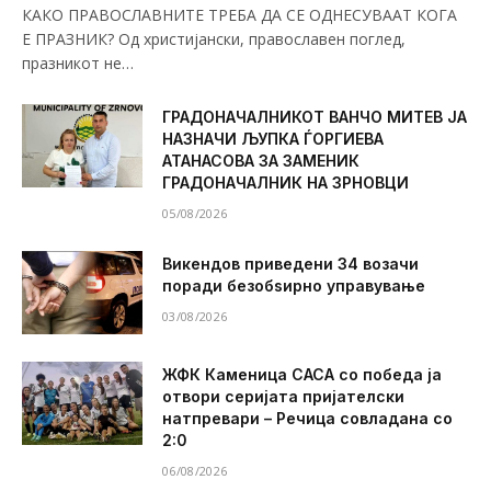
КАКО ПРАВОСЛАВНИТЕ ТРЕБА ДА СЕ ОДНЕСУВААТ КОГА
Е ПРАЗНИК? Од христијански, православен поглед,
празникот не…
ГРАДОНАЧАЛНИКОТ ВАНЧО МИТЕВ ЈА
НАЗНАЧИ ЉУПКА ЃОРГИЕВА
АТАНАСОВА ЗА ЗАМЕНИК
ГРАДОНАЧАЛНИК НА ЗРНОВЦИ
05/08/2026
Викендов приведени 34 возачи
поради безобѕирно управување
03/08/2026
ЖФК Каменица САСА со победа ја
отвори серијата пријателски
натпревари – Речица совладана со
2:0
06/08/2026