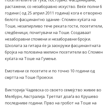
растажени, со незаборавно искуство. Веќе полни 6
години ( од 25 април 2011 година) кога е отворено
белото фасцинантно здание- Спомен куќата на
Тоше, незапирливо тече реката гости, посетители,
следбеници, почитувачи на Тоше. Создаваат
незаборавни спомени и незаборавни бројки.
Школата за гитара ќе ја заокружи фасцинантната
бројка на половина милион посетители во Спомен
куќата на Тоше на Гумење.
Емотивни се посетите и по точно 10 години од
смртта на Тоше Проески.
Викторија Чадевска со своето семејство живее во
Мелбурн, Австралија. Третпат доаѓа во Крушево
последниве години. Прво на гробот на Тоше на