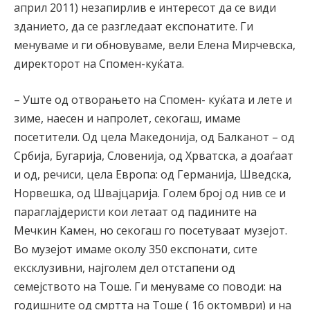
април 2011) незапирлив е интересот да се види
зданието, да се разгледаат експонатите. Ги
менуваме и ги обновуваме, вели Елена Мирчевска,
директорот на Спомен-куќата.
– Уште од отворањето на Спомен- куќата и лете и
зиме, наесен и напролет, секогаш, имаме
посетители. Од цела Македонија, од Балканот – од
Србија, Бугарија, Словенија, од Хрватска, а доаѓаат
и од, речиси, цела Европа: од Германија, Шведска,
Норвешка, од Швајцарија. Голем број од нив се и
параглајдеристи кои летаат од падините на
Мечкин Камен, но секогаш го посетуваат музејот.
Во музејот имаме околу 350 експонати, сите
ексклузивни, најголем дел отстапени од
семејството на Тоше. Ги менуваме со поводи: на
годишните од смртта на Тоше ( 16 октомври) и на