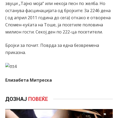
звуци „Тајно моја“ или некоја песн по желба. Но
останува фасцинацијата од бројките: За 2246 дена
( од април 2011 година до сега) откако е отворена
Спомен-куќата на Тоше, ја посетиле половина
милион гости. Секој ден по 222-ца посетители.
Бројки за почит. Поврда за една безвремена
приказна.
Елизабета Митреска
ДОЗНАЈ
ПОВЕЌЕ