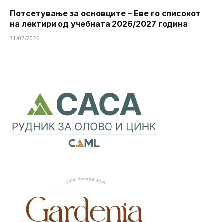
Потсетување за основците – Еве го списокот
на лектири од учебната 2026/2027 година
31/07/2026