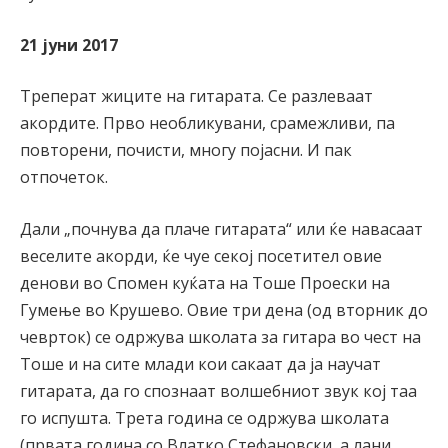
21 јуни 2017
Треперат жиците на гитарата. Се разлеваат
акордите. Прво необликувани, срамежливи, па
повторени, почисти, многу појасни. И пак
отпочеток.
Дали „почнува да плаче гитарата“ или ќе навасаат
веселите акорди, ќе чуе секој посетител овие
денови во Спомен куќата на Тоше Проески на
Гумење во Крушево. Овие три дена (од вторник до
чеврток) се одржува школата за гитара во чест на
Тоше и на сите млади кои сакаат да ја научат
гитарата, да го спознаат волшебниот звук кој таа
го испушта. Трета година се одржува школата
(првата година со Влатко Стефановски, а лани