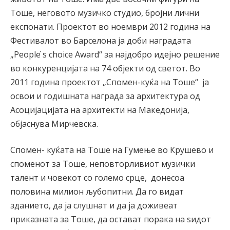
Тоше, неговото музичко студио, бројни лични
експонати. Проектот во ноември 2012 година на
Фестивалот во Барселона ја доби наградата
„People ҆s choice Award“ за најдобро идејно решение
во конкуренцијата на 74 објекти од светот. Во
2011 година проектот „Спомен-куќа на Тоше“ ја
освои и годишната награда за архитектура од
Асоцијацијата на архитекти на Македонија,
објаснува Мирчевска.
Спомен- куќата на Тоше на Гумење во Крушево и
споменот за Тоше, неповторливиот музички
талент и човекот со големо срце, донесоа
половина милион љубопитни. Да го видат
зданието, да ја слушнат и да ја доживеат
приказната за Тоше, да остават порака на ѕидот