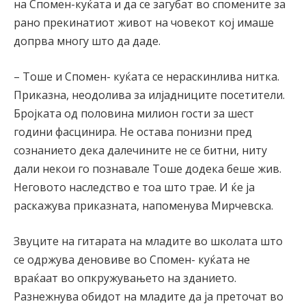
на Спомен-куќата и да се загубат во спомените за
рано прекинатиот живот на човекот кој имаше
допрва многу што да даде.
– Тоше и Спомен- куќата се нераскинлива нитка.
Приказна, неодолива за илјадниците посетители.
Бројката од половина милион гости за шест
години фасцинира. Не остава понизни пред
сознанието дека далечините не се битни, ниту
дали некои го познавале Тоше додека беше жив.
Неговото наследство е тоа што трае. И ќе ја
раскажува приказната, напоменува Мирчевска.
Звуците на гитарата на младите во школата што
се одржува деновиве во Спомен- куќата не
враќаат во опкружувањето на зданието.
Разнежнува обидот на младите да ја преточат во