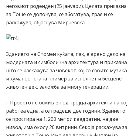
неговиот роденден (25 јануари). Целата приказна
за Тоше се допонува, се збогатува, трае и се
раскажува, објаснува Мирчевска.
Зданието на Спомен куќата, пак, е врвно дело на
модерната и симболична архитектура и приказна
што се раскажува за човекот кој со своите музика
и хуманост стана пример за исполнет и бесценет
животен век, заложба за многу генерации.
– Проектот е осмислен од тројца архитекти на кој
работеа една, а се градеше две години. Зданието
се простира на 1. 200 метри квадратни, на две
нивоа, има околу 20 витрини. Секоја раскажува за
животот на Тоше. Има две восочни фигури на