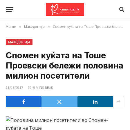
Home
Македонија
Спомен куќата на Тоше Проевски бележи половина милион посетители
»
»
МАКЕДОНИЈА
Спомен куќата на Тоше
Проевски бележи половина
милион посетители
21/06/2017
5 MINS READ