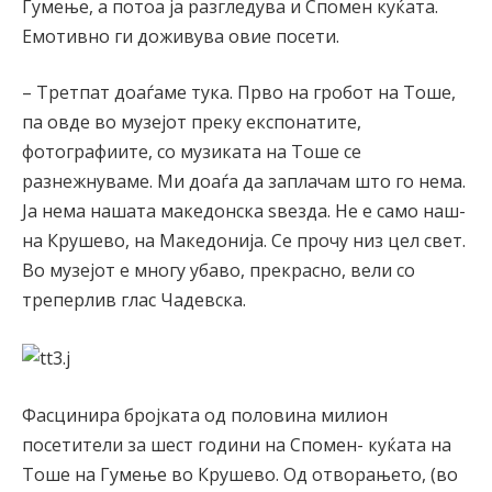
Гумење, а потоа ја разгледува и Спомен куќата.
Емотивно ги доживува овие посети.
– Третпат доаѓаме тука. Прво на гробот на Тоше,
па овде во музејот преку експонатите,
фотографиите, со музиката на Тоше се
разнежнуваме. Ми доаѓа да заплачам што го нема.
Ја нема нашата македонска ѕвезда. Не е само наш-
на Крушево, на Македонија. Се прочу низ цел свет.
Во музејот е многу убаво, прекрасно, вели со
треперлив глас Чадевска.
Фасцинира бројката од половина милион
посетители за шест години на Спомен- куќата на
Тоше на Гумење во Крушево. Од отворањето, (во