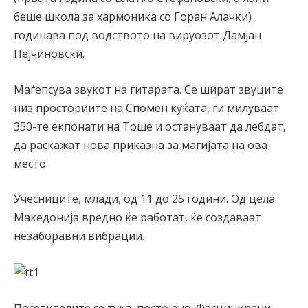
беше школа за хармоника со Горан Алачки)
годинава под водството на вируозот Дамјан
Пејчиновски.
Маѓепсува звукот на гитарата. Се шират звуците
низ просториите на Спомен куќата, ги милуваат
350-те екпонати на Тоше и остануваат да лебдат,
да раскажат нова приказна за магијата на ова
место.
Учесниците, млади, од 11 до 25 години. Од цела
Македонија вредно ќе работат, ќе создаваат
незаборавни вибрации.
Посетителите се тука, постојано. Фасцинирани,