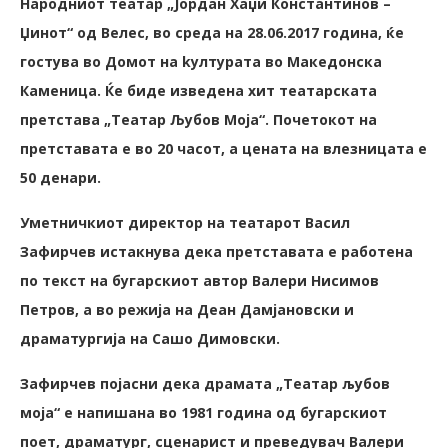
Народниот театар „Јордан Хаџи Константинов –
Џинот“ од Велес, во среда на 28.06.2017 година, ќе
гостува во Домот на kултурата во Македонска
Каменица. Ќе биде изведена хит театарската
претстава „Театар Љубов Моја“. Почетокот на
претставата е во 20 часот, а цената на влезницата е
50 денари.
Уметничкиот директор на театарот Васил
Зафирчев истакнува дека претставата е работена
по текст на бугарскиот автор Валери Нисимов
Петров, а во режија на Деан Дамјановски и
драматургија на Сашо Димовски.
Зафирчев појасни дека драмата „Театар љубов
моја“ е напишана во 1981 година од бугарскиот
поет, драматург, сценарист и преведувач Валери