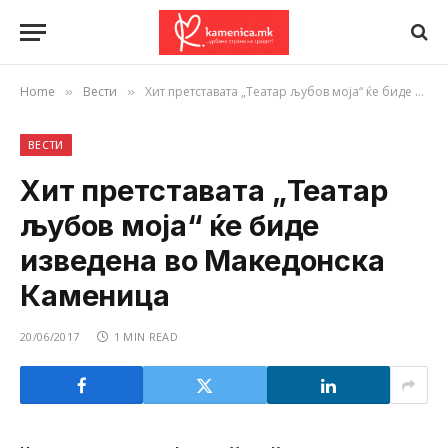
Home
Вести
Хит претставата „Театар љубов моја“ ќе биде изведена во Македонска Каменица
»
»
ВЕСТИ
Хит претставата „Театар
љубов моја“ ќе биде
изведена во Македонска
Каменица
20/06/2017
1 MIN READ