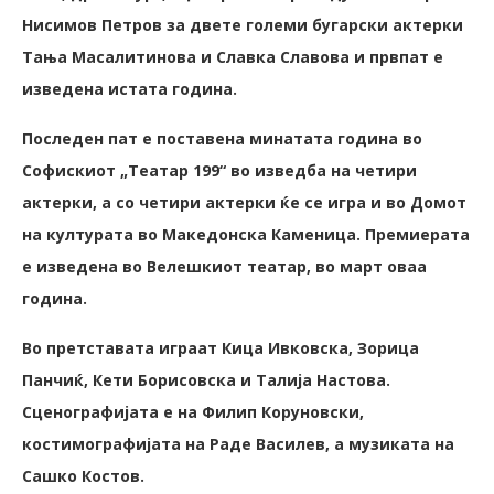
Нисимов Петров за двете големи бугарски актерки
Тања Масалитинова и Славка Славова и првпат е
изведена истата година.
Последен пат е поставена минатата година во
Софискиот „Театар 199“ во изведба на четири
актерки, а со четири актерки ќе се игра и во Домот
на културата во Македонска Каменица. Премиерата
е изведена во Велешкиот театар, во март оваа
година.
Во претставата играат Кица Ивковска, Зорица
Панчиќ, Кети Борисовска и Талија Настова.
Сценографијата е на Филип Коруновски,
костимографијата на Раде Василев, а музиката на
Сашко Костов.