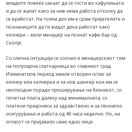
младите повеќе сакаат да се гости во кафулињата
и да се жалат како за нив нема работа отколку да
се вработат. На голем дел им е срам пријателите и
познаниците да ги видат дека работат како
келнери – вели менаџер на познат кафе-бар од
Скопје.
Со слична ситуација се соочил и менаџерскиот тим
на популарна слаткарница во главниот град.
Изминатиов период имале отворен оглас за
келнер или келнерка и за нов шанкер кои им се
неопходни поради проширување на бизнисот, со
почетна плата далеку над минималната, со
платени придонеси за здравствено и за пензиско
осигурување и работа од 40 часа неделно. Но, на
огласот се пријавило само едно лице.