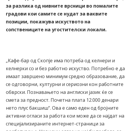
за разлика од нивните врсници во помалите
градови кои самите се нудат за ваквите
позиции, покажува искуството на
сопствениците на угостителски локали.
„Кафе-бар од Скопје има потреба од келнери и
келнерки со и без работно искуство. Потребно е да
имаат завршено минимум средно образование, да
се одговорни, културни и сериозни кон работните
обврски. Познавањето на англиски јазик ќе се
смета за предност. Почетна плата 12.000 денари
нето плус бакшиш“. Ова е само еден од бројните
активни огласи за работа кои може да се најдат на
специјализираните интернет-страници за