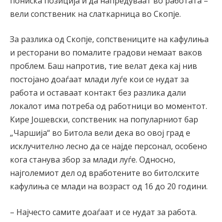
пониска позиција и да напредуваат во работата –
вели сопственик на слаткарница во Скопје.
За разлика од Скопје, сопствениците на кафулиња
и ресторани во помалите градови немаат ваков
проблем. Баш напротив, тие велат дека кај нив
постојано доаѓаат млади луѓе кои се нудат за
работа и оставаат контакт без разлика дали
локалот има потреба од работници во моментот.
Кире Јошевски, сопственик на популарниот бар
„Чаршија“ во Битола вели дека во овој град е
исклучително лесно да се најде персонал, особено
кога станува збор за млади луѓе. Односно,
најголемиот дел од вработените во битолските
кафулиња се млади на возраст од 16 до 20 години.
– Најчесто самите доаѓаат и се нудат за работа.