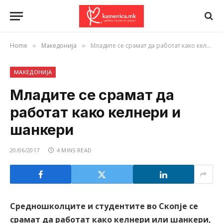
Home
Македонија
Младите се срамат да работат како келнери и шанкери
»
»
МАКЕДОНИЈА
Младите се срамат да
работат како келнери и
шанкери
20/06/2017
4 MINS READ
Средношколците и студентите во Скопје се
срамат да работат како келнери или шанкери,