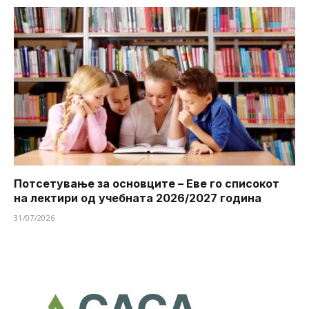
Потсетување за основците – Еве го списокот
на лектири од учебната 2026/2027 година
31/07/2026