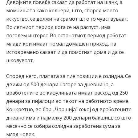
Девојките повеќе сакаат да работат на шанк, а
момчињата како келнери, што, според моето
искуство, се должи на срамот што го чувствуваат.
Во летниот период кога се на распуст, има
поголем интерес. Во останатиот период работат
млади кои имаат помал домашен приход, па
истовремено сакаат и да помогнат дома и да се
школуваат.
Според него, платата за тие позиции е солидна. Се
движи од 500 денари нагоре за дневница, а
вработените во кафулињата имаат расход од 250
денари за пијалоци во текот на работното време.
Конкретно, во бар „Чаршија“ секој од вработените
дневно има и најмалку 200 денари бакшиш, со што
месечно се собира солидна заработена сума за
млад човек.