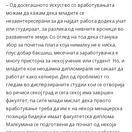
– Од досегашното искуство со вработувањата
можам да кажам дека младите се
незаинтересирани за да најдат работа додека учат
или студираат, за разлика од нивните врсници во
развиените земји. Со оглед на тоа дека станува
збор за почетна плата која нималку не е ниска,
плус добар бакшиш, месечната заработувачка е
многу пристојна за некој ученик или студент. Но, и
младите кои неодамна дипломирале не сакаат да
работат како келнери. Дел од проблемот го
гледам во дисперзираните студии кои се отворија
во речиси секој град и сега секој има завршен
факултет, па сите млади мислат дека првото
вработување треба да им е на некоја менаџерска
позиција бидејќи имаат факултетска диплома.
Малкумина се подготвени да почнат од некоја