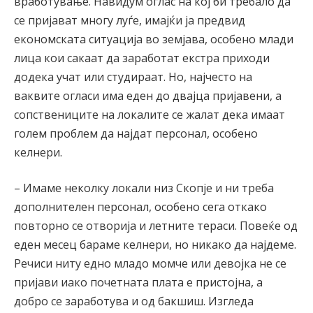
вработување. Навидум оглас на кој би требало да
се пријават многу луѓе, имајќи ја предвид
економската ситуација во земјава, особено млади
лица кои сакаат да заработат екстра приходи
додека учат или студираат. Но, најчесто на
ваквите огласи има еден до двајца пријавени, а
сопствениците на локалите се жалат дека имаат
голем проблем да најдат персонал, особено
келнери.
– Имаме неколку локали низ Скопје и ни треба
дополнителен персонал, особено сега откако
повторно се отворија и летните тераси. Повеќе од
еден месец бараме келнери, но никако да најдеме.
Речиси ниту едно младо момче или девојка не се
пријави иако почетната плата е пристојна, а
добро се заработува и од бакшиш. Изгледа