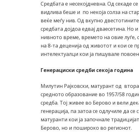
Средбата е несекојдневна. Од секаде се
видлива беше и по некоја солза на ста
веќе меѓу нив. Од вкупно двестотинит
средбата дојдоа едвај дваесетина. Но и
нивното време, времето на овие луѓе, 
на 8-та деценија од животот и кои се 
интелектуалци кои ја пишувале повоен
Генерациски средби секоја година
Милутин Рајковски, матурант од втора
средното образование во 1957/58 годин
средба. Тој живее во Берово и вели де
генерација, па затоа се одлучиле да се
матуранти кои ја започнале традиција
Берово, но и пошироко во регионот.