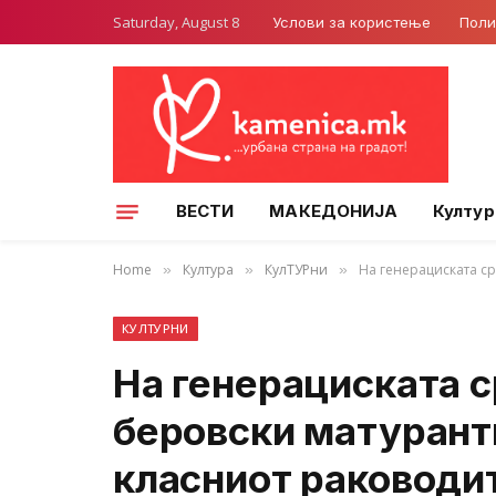
Saturday, August 8
Услови за користење
Поли
ВЕСТИ
МАКЕДОНИЈА
Култур
Home
Култура
КулТУРни
На генерациската ср
»
»
»
КУЛТУРНИ
На генерациската с
беровски матурант
класниот раководи