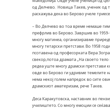
Македонија. Овде учеле ученици од цел
од Делчево. Новица Такев, ученик од т
раскажува дека во Берово учеле триес
– Во Делчево во тоа време немаше гимна
префрлив во Берово. Завршив во 1959-
многу матинеа, организиравме приредб
многу тетарски претстави. Во 1958 год
псотавена од професорката Вера Зограф
свекор,потоа драмата „На своето тело 
редеа уште многу драмски претстави ко
овде во Берово ги удривме темелите на
нема некој голем напредок во сите ови
драмскиот аматеризам, рече Такев.
Деса Каракутовска, наставник во пензи
училиштето. Со многу емоции се сеќава