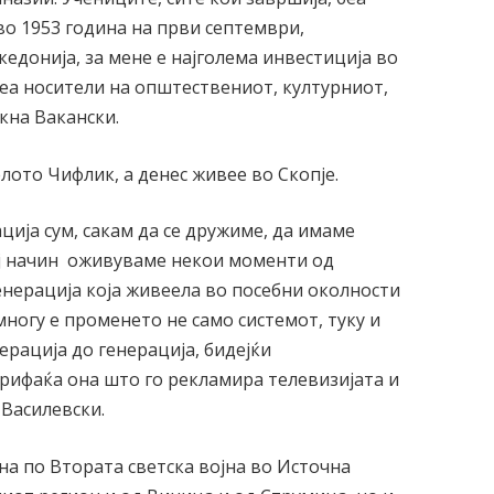
во 1953 година на први септември,
кедонија, за мене е најголема инвестиција во
 беа носители на општествениот, културниот,
кна Вакански.
елото Чифлик, а денес живее во Скопје.
ција сум, сакам да се дружиме, да имаме
ој начин оживуваме некои моменти од
енерација која живеела во посебни околности
многу е променето не само системот, туку и
рација до генерација, бидејќи
 прифаќа она што го рекламира телевизијата и
 Василевски.
на по Втората светска војна во Источна