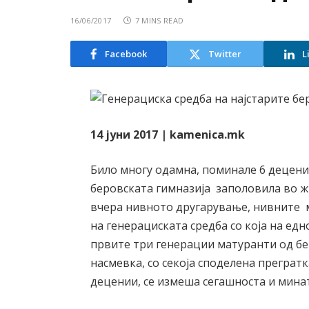
16/06/2017
7 MINS READ
Facebook
Twitter
L
14 јуни 2017 | kamenica.mk
Било многу одамна, поминале 6 децени
беровската гимназија заполовила во ж
вчера нивното другарување, нивните м
на генерациската средба со која на ед
првите три генерации матуранти од бер
насмевка, со секоја споделена прегратк
децении, се измеша сегашноста и мина