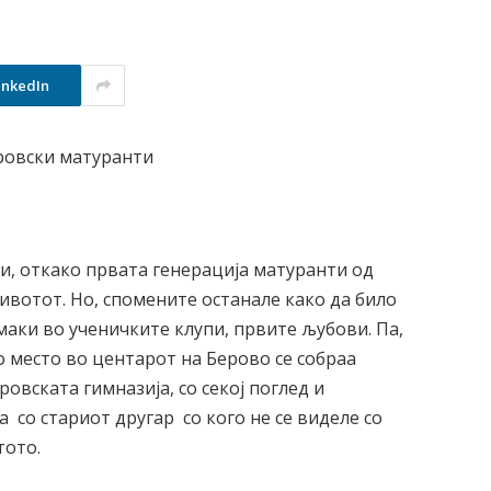
inkedIn
и, откако првата генерација матуранти од
ивотот. Но, спомените останале како да било
аки во ученичките клупи, првите љубови. Па,
но место во центарот на Берово се собраа
овската гимназија, со секој поглед и
а со стариот другар со кого не се виделе со
тото.