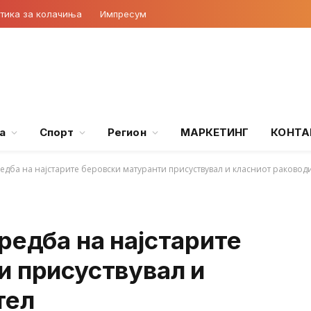
тика за колачиња
Импресум
а
Спорт
Регион
МАРКЕТИНГ
КОНТА
едба на најстарите беровски матуранти присуствувал и класниот раковод
редба на најстарите
и присуствувал и
тел