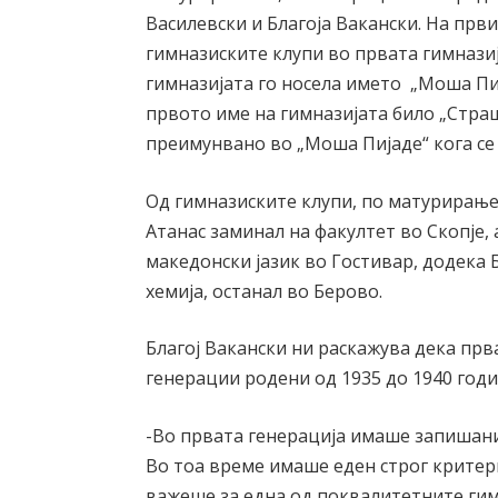
Василевски и Благоја Вакански. На прв
гимназиските клупи во првата гимназиј
гимназијата го носела името „Моша Пи
првото име на гимназијата било „Стра
преимунвано во „Моша Пијаде“ кога се
Од гимназиските клупи, по матурирање
Атанас заминал на факултет во Скопје,
македонски јазик во Гостивар, додека 
хемија, останал во Берово.
Благој Вакански ни раскажува дека прв
генерации родени од 1935 до 1940 годи
-Во првата генерација имаше запишани 
Во тоа време имаше еден строг критер
важеше за една од поквалитетните гимн