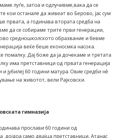
маме луѓе, затоа и одлучивме,вака да се
ите кои останале да живеат во Берово, јас сум
ше првата, а годинава втората средба на
вме да се собираме трите први генерации,
рово средношколското образвание и бевме
енерација веќе беше еконосмка насока.
се помалку. Дај боже да ја дочекаме и третата
малку има претставници од првата генерација
 и јубилеј 60 години матура. Овие средби нѐ
ување на животот, вели Рајковски.
ровската гимназија
годинава прослави 60 години од
а дојдоа само двајца претставници, Атанас