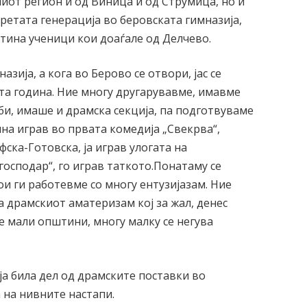
иот регион и од Виница и од Струмица, но и
ретата генерација во беровската гимназија,
етина ученици кои доаѓале од Делчево.
зија, а кога во Берово се отвори, јас се
та година. Ние многу другарувавме, имавме
и, имаше и драмска секција, па подготвуваме
ина играв во првата комедија „Свекрва“,
ска-Готовска, ја играв улогата на
господар“, го играв таткото.Понатаму се
и ги работевме со многу ентузијазам. Ние
 драмскиот аматеризам кој за жал, денес
е мали општини, многу малку се негува
ја била дел од драмските поставки во
 на нивните настапи.