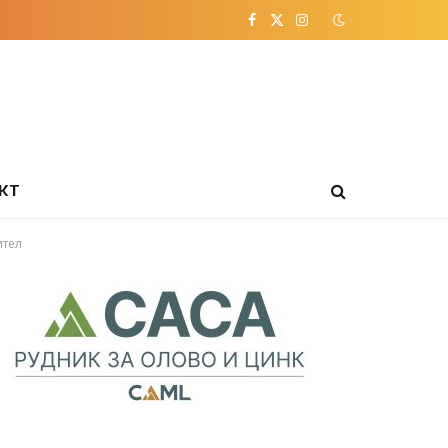
Facebook
X
Instagram
(Twitter)
КТ
ител