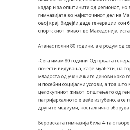
кадар и за општините од регионот, но 
гимназијата во најисточниот дел на Ма
овој крај, бидејќи даде генерации кои
спортскиот живот во Македонија, иста
Атанас полни 80 години, а е родум од с
-Сега имам 80 години. Од првата генера
почести видувања, кафе муабети, на т
младоста од ученичките денови како г
и посебни социјални услови, а тоа што 
целокупниот живот, општењето од гене
патријархалното е веќе изгубено, а се
другите медиуми, носталгично зборува
Беровската гимназија била 4-та отворе