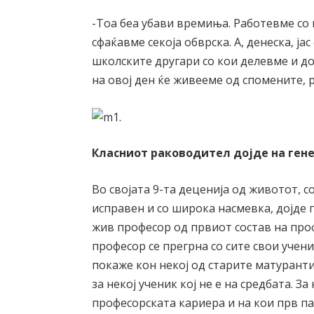
-Тоа беа убави времиња. Работевме со м
сфаќавме секоја обврска. А, денеска, ј
школските другари со кои делевме и до
на овој ден ќе живееме од спомените, 
Класниот раководител дојде на ген
Во својата 9-та деценија од животот, с
исправен и со широка насмевка, дојде
жив професор од првиот состав на про
професор се прегрна со сите свои учени
покаже кон некој од старите матуранти
за некој ученик кој не е на средбата. За
професорската кариера и на кои прв па