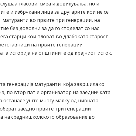
 слушаа гласови, смеа и довикувања, но и
рите и избрчкани лица за другарите кои не се
е матуранти во првите три генерации, на
 тие беа доволни за да го споделат со нас
сега старци кои пловат во длабоката старост
претставници на првите генерации
ата историја на општините од крајниот исток.
та генерација матуранти која завршила со
а, по втор пат е организатор на заедничката
ка останале уште многу малку од нивната
 соберат заедно првите три генерации
та на среднишколското образование во