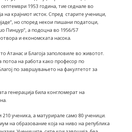
и септември 1953 година, тие седнале во
а на крајниот исток. Спред старите ученици,
јаде“, но според некои пишани податоци,
шо Пинџур“, а подоцна во 1956/57
 отвора и економската насока.
то Атанас и Благоја заполовиле во животот.
 а потоа на работа како професор по
Благој по завршувањето на факултетот за
ата генерација била конгломерат на
на.
210 ученика, а матурирале само 80 ученици.
иум на образование која на ниво на република
азии. Учениците, сите кои завршија, беа