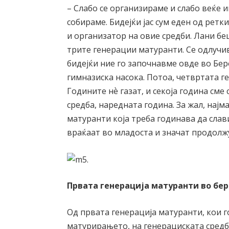
– Слабо се организираме и слабо веќе и
собираме. Бидејќи јас сум еден од ретк
и организатор на овие средби. Лани бе
трите генерации матуранти. Се одлучи
бидејќи ние го започнавме овде во Бе
гимназиска насока. Потоа, четвртата г
Годините нѐ газат, и секоја година сме 
средба, наредната година. За жал, нај
матуранти која треба годинава да слави
враќаат во младоста и значат продолж
Првата генерација матуранти во бе
Од првата генерација матуранти, кои 
матурирањето, на генерациската средб