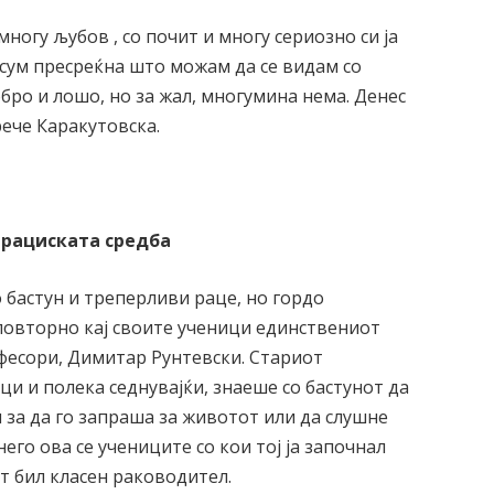
ногу љубов , со почит и многу сериозно си ја
ас сум пресреќна што можам да се видам со
бро и лошо, но за жал, многумина нема. Денес
рече Каракутовска.
ерациската средба
о бастун и треперливи раце, но гордо
 повторно кај своите ученици единствениот
фесори, Димитар Рунтевски. Стариот
ци и полека седнувајќи, знаеше со бастунот да
 за да го запраша за животот или да слушне
 него ова се учениците со кои тој ја започнал
т бил класен раководител.