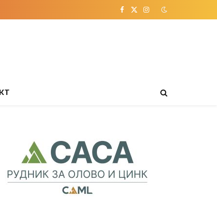
Facebook
X
Instagram
(Twitter)
КТ