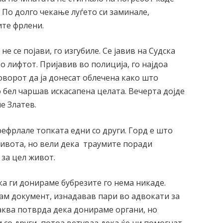
 По долго чекање луѓето си заминале,
ите фрлени.
е се појави, го изгубиле. Се јавив на Судска
о лифтот. Пријавив во полиција, го најдоа
оворот да ја донесат облечена како што
о бел чаршав искасапена целата. Вечерта дојде
е Златев.
рефрлале топката едни со други. Горд е што
живота, но вели дека траумите поради
 за цел живот.
 ги донираме бубрезите го нема никаде.
рам документ, изнадавав пари во адвокати за
каква потврда дека донираме органи, но