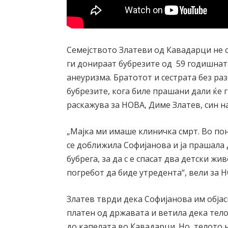
Семејството Златеви од Кавадарци не с
ги донираат бубрезите од 59 годишната
анеуризма. Братотот и сестрата без ра
бубрезите, кога биле прашани дали ќе 
раскажува за НОВА, Диме Златев, син н
„Мајка ми имаше клиничка смрт. Во пон
се доближила Софијанова и ја прашала 
бубрега, за да с е спасат два детски жи
погребот да биде утредента“, вели за 
Златев тврди дека Софијанова им обја
платен од државата и ветила дека тел
до капелата во Кавадарци. Но, телото 