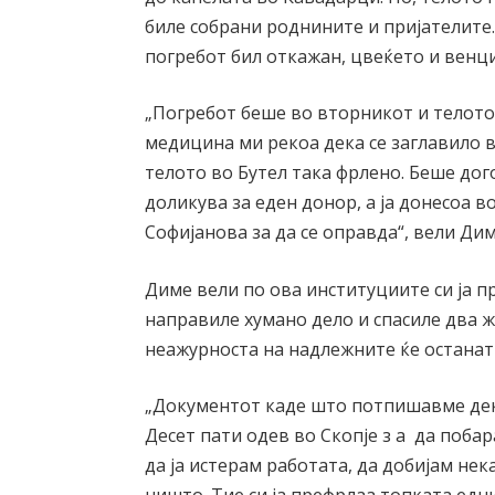
биле собрани роднините и пријателите.
погребот бил откажан, цвеќето и венц
„Погребот беше во вторникот и телото н
медицина ми рекоа дека се заглавило в
телото во Бутел така фрлено. Беше дог
доликува за еден донор, а ја донесоа в
Софијанова за да се оправда“, вели Дим
Диме вели по ова институциите си ја п
направиле хумано дело и спасиле два 
неажурноста на надлежните ќе останат
„Документот каде што потпишавме дека
Десет пати одев во Скопје з а да поба
да ја истерам работата, да добијам не