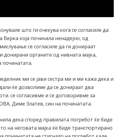
онувале што ги очекува кога се согласиле да
 Верка која починала ненадејно, од
змислување се согласиле да ги донираат
ги донирани органите од нивната мајка,
а починатата.
еделник ми се јави сестра ми и ми кажа дека и
дали ќе дозволиме да се донираат два
воти. се согласивме и се договоривме за
НОВА, Диме Златев, син на починатата.
снила дека според правилата погребот ќе биде
ото на неговата мајка ќе биде транспортирано
на починатата не стигнало на погребот каде