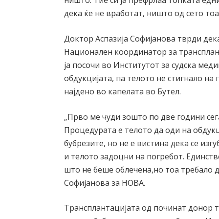
ништо. Тие си ја префрлаа топката едни
дека ќе не вработат, ништо од сето тоа
Доктор Аспазија Софијанова тврди дека 
Национален координатор за трансплант
ја посочи во Институтот за судска мед
обдукцијата, па телото не стигнало на 
најдено во капелата во Бутел.
„Прво ме чуди зошто по две години сега 
Процедурата е телото да оди на обдукц
бубрезите, но не е вистина дека се изг
и телото задоцни на погребот. Единст
што не беше облечена,но тоа требало д
Софијанова за НОВА.
Трансплантацијата од починат донор т