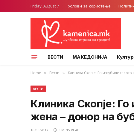
Friday, August 7
Услови за користење
Полити
ВЕСТИ
МАКЕДОНИЈА
Култур
Home
Вести
Клиника Скопје: Го изгубиле телото
»
»
ВЕСТИ
Клиника Скопје: Го 
жена – донор на бу
16/06/2017
3 MINS READ