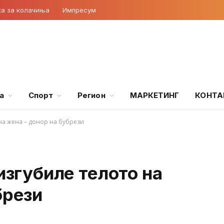
ка за колачиња
Импресум
а
Спорт
Регион
МАРКЕТИНГ
КОНТА
 на жена – донор на бубрези
изгубиле телото на
брези