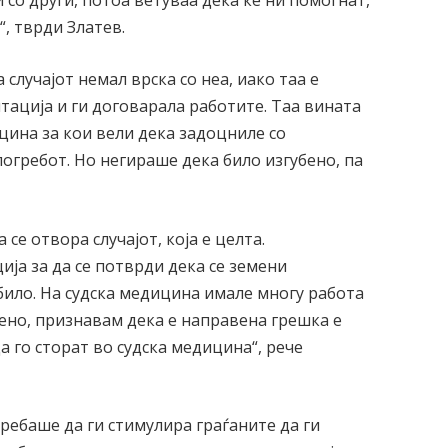
 со други, потоа ветуваа дека ќе ни помогнат,
“, тврди Златев.
случајот немал врска со неа, иако таа е
ација и ги договарала работите. Таа вината
ицина за кои вели дека задоцниле со
погребот. Но негираше дека било изгубено, па
се отвора случајот, која е целта.
ија за да се потврди дека се земени
убило. На судска медицина имале многу работа
вено, признавам дека е направена грешка е
а го сторат во судска медицина“, рече
ребаше да ги стимулира граѓаните да ги