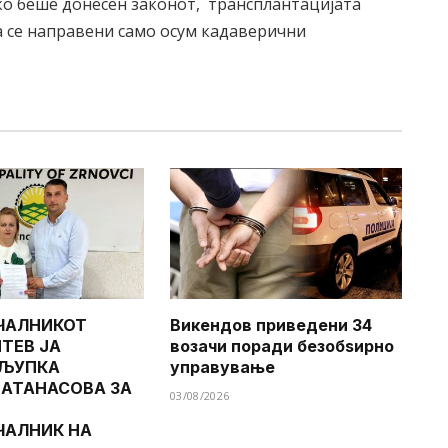
ако беше донесен законот, трансплантацијата
 се направени само осум кадаверични
ЧАЛНИКОТ
Викендов приведени 34
ТЕВ ЈА
возачи поради безобѕирно
 ЉУПКА
управување
 АТАНАСОВА ЗА
03/08/2026
ЧАЛНИК НА