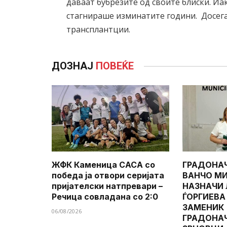
даваат бубрезите од своите блиски. И
стагнираше изминатите години. Досега
трансплантции.
ДОЗНАЈ
ПОВЕЌЕ
ЖФК Каменица САСА со
ГРАДОНА
победа ја отвори серијата
ВАНЧО МИ
пријателски натпревари –
НАЗНАЧИ
Речица совладана со 2:0
ЃОРГИЕВА
ЗАМЕНИК
06/08/2026
ГРАДОНА