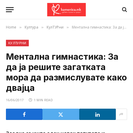
Home
Култура
КулТУРни
Ментална гимнастика: За да ја решите загатката мора да размислувате како двајца
»
»
»
КУЛТУРНИ
Ментална гимнастика: За
да ја решите загатката
мора да размислувате како
двајца
16/06/2017
1 MIN READ