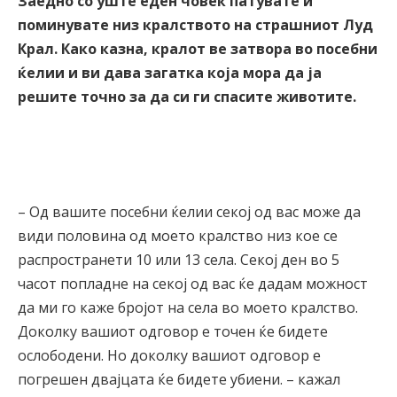
Заедно со уште еден човек патувате и
поминувате низ кралството на страшниот Луд
Крал. Како казна, кралот ве затвора во посебни
ќелии и ви дава загатка која мора да ја
решите точно за да си ги спасите животите.
– Од вашите посебни ќелии секој од вас може да
види половина од моето кралство низ кое се
распространети 10 или 13 села. Секој ден во 5
часот попладне на секој од вас ќе дадам можност
да ми го каже бројот на села во моето кралство.
Доколку вашиот одговор е точен ќе бидете
ослободени. Но доколку вашиот одговор е
погрешен двајцата ќе бидете убиени. – кажал