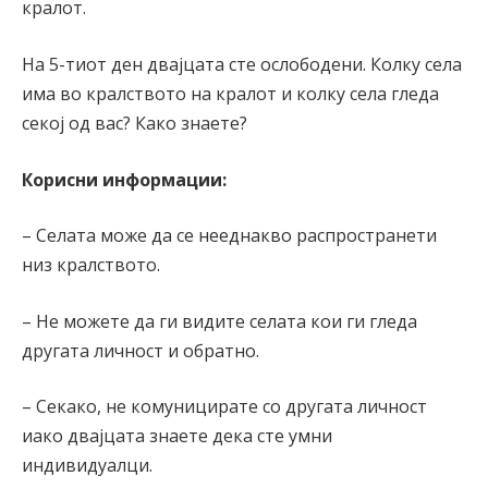
кралот.
На 5-тиот ден двајцата сте ослободени. Колку села
има во кралството на кралот и колку села гледа
секој од вас? Како знаете?
Корисни информации:
– Селата може да се нееднакво распространети
низ кралството.
– Не можете да ги видите селата кои ги гледа
другата личност и обратно.
– Секако, не комуницирате со другата личност
иако двајцата знаете дека сте умни
индивидуалци.