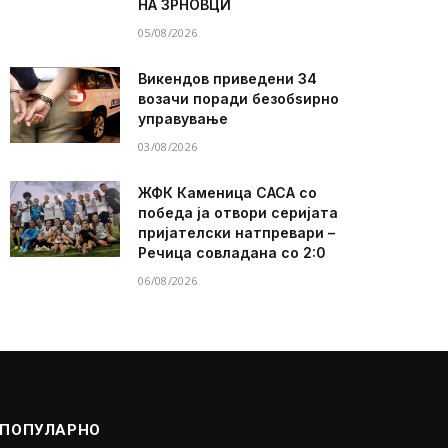
НА ЗРНОВЦИ
05/08/2026
Викендов приведени 34
возачи поради безобѕирно
управување
03/08/2026
ЖФК Каменица САСА со
победа ја отвори серијата
пријателски натпревари –
Речица совладана со 2:0
06/08/2026
ПОПУЛАРНО