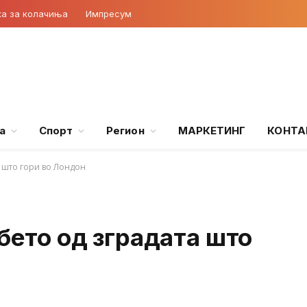
ка за колачиња
Импресум
а
Спорт
Регион
МАРКЕТИНГ
КОНТА
а што гори во Лондон
ебето од зградата што