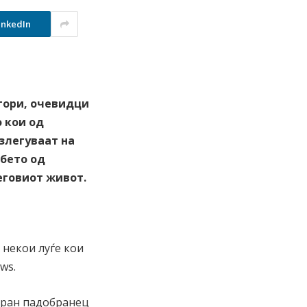
inkedIn
 гори, очевидци
 кои од
излегуваат на
ебето од
еговиот живот.
 некои луѓе кои
ws.
иран падобранец