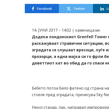
Facebook
Twitter
L
14. ЈУНИ 2017 – 14:02 | каменица.мк
Додека лондонскиот Grenfell Tower
раскажуваат стравични ситуации, во
зградата се слушаат вресоци, луѓе 
прозорци, а една мајка си го фрли б
деветтиот кат во обид да го спаси н
Бебето потоа било фатено од страна на
стоеле пред зградата, пренесува Sky Ne
Некој станар, пак, направил импровиз