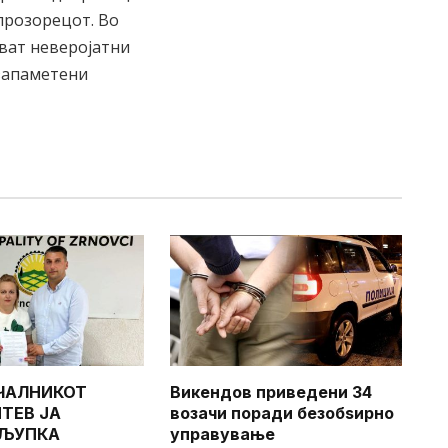
 прозорецот. Во
ават неверојатни
 запаметени
ЧАЛНИКОТ
Викендов приведени 34
ТЕВ ЈА
возачи поради безобѕирно
 ЉУПКА
управување