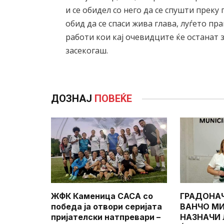
и се обидел со него да се спушти преку
обид да се спаси жива глава, луѓето пр
работи кои кај очевидците ќе останат
засекогаш.
ДОЗНАЈ
ПОВЕЌЕ
ЖФК Каменица САСА со
ГРАДОНА
победа ја отвори серијата
ВАНЧО МИ
пријателски натпревари –
НАЗНАЧИ