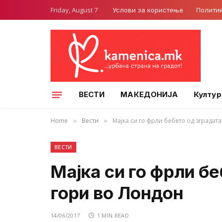
Friday, August 7
Услови за користење
Полити
ВЕСТИ
МАКЕДОНИЈА
Култур
Home
Вести
Мајка си го фрли бебето од зградат
»
»
ВЕСТИ
Мајка си го фрли б
гори во Лондон
14/06/2017
1 MIN READ