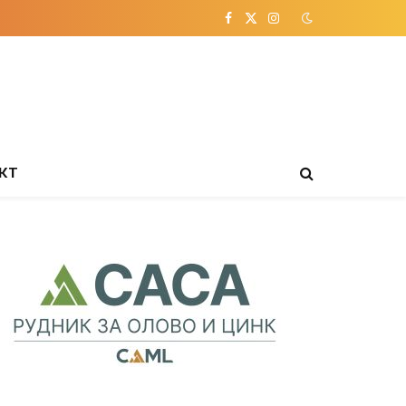
Facebook
X
Instagram
(Twitter)
КТ