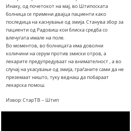
Инаку, од почетокот на мај, во Штипоската
болница се примени двајца пациенти како
последица на каснување од змија. Станува збор за
пациенти од Радовиш кои блиска средба со
влечугата имале на поле.
Во моментов, во болницата има доволни
количини на серум против змиски отров, а
лекарите предупредуваат на внимателност , а во
случај на укасување од змија, граѓаните сами да не
преземаат ништо, туку веднаш да побараат
лекарска помош.
Извор: СтарТВ – Штип