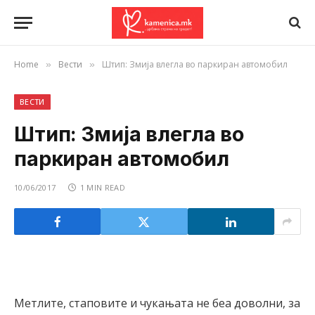
Home
Вести
Штип: Змија влегла во паркиран автомобил
»
»
ВЕСТИ
Штип: Змија влегла во
паркиран автомобил
10/06/2017
1 MIN READ
Метлите, стаповите и чукањата не беа доволни, за