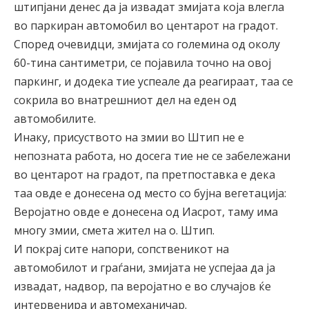
штипјани денес да ја извадат змијата која влегла
во паркиран автомобил во центарот на градот.
Според очевидци, змијата со големина од околу
60-тина сантиметри, се појавила точно на овој
паркинг, и додека тие успеале да реагираат, таа се
сокрила во внатрешниот дел на еден од
автомобилите.
Инаку, присуството на змии во Штип не е
непозната работа, но досега тие не се забележани
во центарот на градот, па претпоставка е дека
таа овде е донесена од место со бујна вегетација:
Веројатно овде е донесена од Иасрот, таму има
многу змии, смета жител на о. Штип.
И покрај сите напори, сопственикот на
автомобилот и граѓани, змијата не успејаа да ја
извадат, надвор, па веројатно е во случајов ќе
интервенира и автомеханичар.