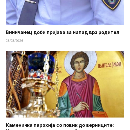
Виничанец доби пријава за напад врз родител
08/08/2026
Каменичка парохија со повик до верниците: