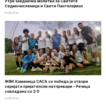
Утре заедничка молитва за Светите
Седмочисленици и Свети Пантелејмон
08/08/2026
ЖФК Каменица САСА со победа ја отвори
серијата пријателски натпревари – Речица
совладана со 2:0
06/08/2026