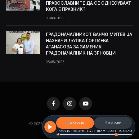
ПРАВОСЛАВНИТЕ ДА СЕ ОДНЕСУВААТ
КОГА Е ПРАЗНИК?
07/08/2026
ГРАДОНАЧАЛНИКОТ ВАНЧО МИТЕВ ЈА
НАЗНАЧИ ЉУПКА ЃОРГИЕВА
АТАНАСОВА ЗА ЗАМЕНИК
ГРАДОНАЧАЛНИК НА ЗРНОВЦИ
05/08/2026
Facebook
Instagram
YouTube
ЛАКОСТА
КОЧАНИ
© 2026 KAMENICA.MK. Designed by
MKNET
.
РАДИО ЛАКОСТА • 103,3 FM • LIVE STREAM • BEST HITS & BALKAN BEAT