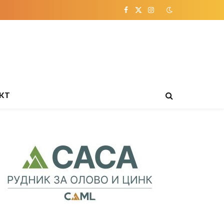
Facebook
X
Instagram
(Twitter)
КТ