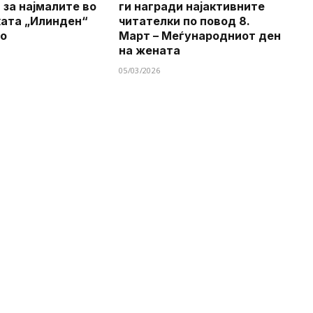
 за најмалите во
ги награди најактивните
ата „Илинден“
читателки по повод 8.
во
Март – Меѓународниот ден
на жената
05/03/2026