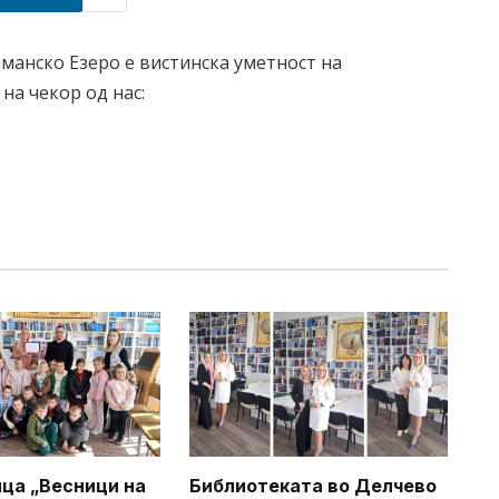
манско Езеро е вистинска уметност на
на чекор од нас:
ца „Весници на
Библиотеката во Делчево