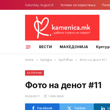
Saturday, August 8
Услови за користење
Поли
ВЕСТИ
МАКЕДОНИЈА
Култур
Home
Култура
КулТУРни
Фото на денот #11
»
»
»
КУЛТУРНИ
Фото на денот #11
09/06/2017
1 MIN READ
Facebook
Twitter
L