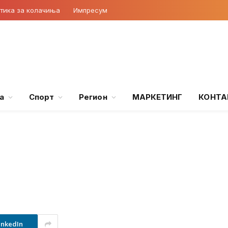
тика за колачиња
Импресум
а
Спорт
Регион
МАРКЕТИНГ
КОНТА
inkedIn