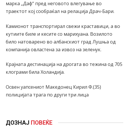
марка „Даф“ пред неговото влегување во
траектот кој сообраќал на релација Драч-Бари.
Камионот транспортирал свежи краставици, а во
кутиите биле и кесите со марихуана. Возилото
било натоварено во албанскиот град Лушња од
компанија овластена за извоз на зеленук.
Крајната дестинација на дрогата во тежина од 705
клограми била Холандија.
Освен уапсениот Македонец Кирил Ф.(35)
полицијата трага по други три лица
ДОЗНАЈ
ПОВЕЌЕ