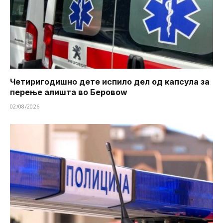
Четиригодишно дете испило дел од капсула за
перење алишта во Беровоw
02/08/2026