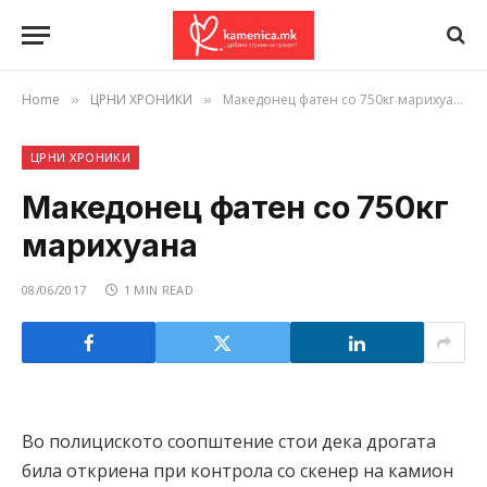
Home
ЦРНИ ХРОНИКИ
Македонец фатен со 750кг марихуана
»
»
ЦРНИ ХРОНИКИ
Македонец фатен со 750кг
марихуана
08/06/2017
1 MIN READ
Во полициското соопштение стои дека дрогата
била откриена при контрола со скенер на камион