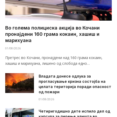
Во голема полициска акција во Кочани
пронајдени 160 грама кокаин, хашиш и
марихуана
01/08/2026
Претрес во Кочани, пронајдени над 160 грама кокаин,
хашиш и марихуана, лишено од слобода едно…
Владата донесе одлука за
прогласување кризна состојба на
целата територија поради опасност
од пожари
01/08/2026
Четиригодишно дете испило дел од
капсула за перење алишта во