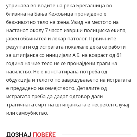
утринава во водите на река Брегалница во
близина на Бања Кежовица пронајдено е
безживотно тело на жена. Увид на местото на
настанот околу 7 часот изврши полициска екипа,
јавен обвинител и лекар патолог. Првичните
резултати од истрагата покажале дека се работи
за штипјанка со иницијали А.Б. на возраст од 61
година на чие тело не се пронајдени траги на
насилство. Не е констатирана потреба од
обдукција и телото по завршувањето на истрагата
е предадено на семејството. Деталите од
истрагата треба да дадат одговор дали
трагичната смрт на штипјанката е несреќен случај
или самоубиство.
ДОЗНАЈ
ПОВЕЌЕ