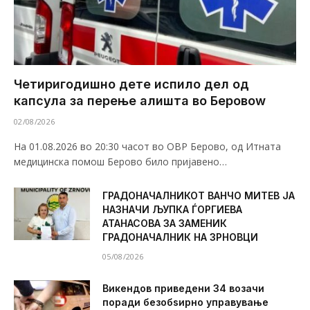
Четиригодишно дете испило дел од
капсула за перење алишта во Беровоw
02/08/2026
На 01.08.2026 во 20:30 часот во ОВР Берово, од Итната
медицинска помош Берово било пријавено…
ГРАДОНАЧАЛНИКОТ ВАНЧО МИТЕВ ЈА
НАЗНАЧИ ЉУПКА ЃОРГИЕВА
АТАНАСОВА ЗА ЗАМЕНИК
ГРАДОНАЧАЛНИК НА ЗРНОВЦИ
05/08/2026
Викендов приведени 34 возачи
поради безобѕирно управување