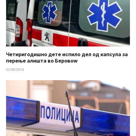
Четиригодишно дете испило дел од капсула за
перење алишта во Беровоw
02/08/2026