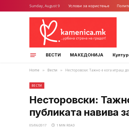
Sunday, August 9
Услови за користење
Полит
ВЕСТИ
МАКЕДОНИЈА
Култур
Home
Вести
Несторовски: Тажно е кога играш дом
»
»
ВЕСТИ
Несторовски: Тажно
публиката навива з
05/06/2017
1 MIN READ