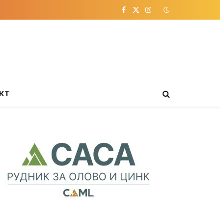
Facebook
X
Instagram
(Twitter)
КТ