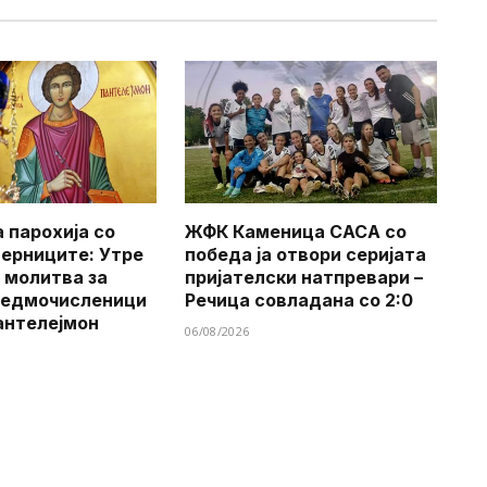
 парохија со
ЖФК Каменица САСА со
верниците: Утре
победа ја отвори серијата
 молитва за
пријателски натпревари –
Седмочисленици
Речица совладана со 2:0
антелејмон
06/08/2026