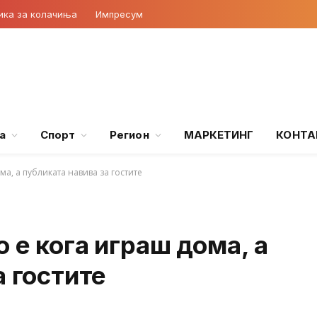
ика за колачиња
Импресум
а
Спорт
Регион
МАРКЕТИНГ
КОНТА
а, а публиката навива за гостите
 е кога играш дома, а
а гостите