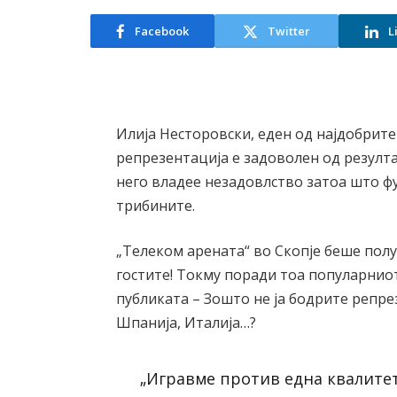
Facebook
Twitter
L
Илија Несторовски, еден од најдобрит
репрезентација е задоволен од резулта
него владее незадовлство затоа што 
трибините.
„Телеком арената“ во Скопје беше полу
гостите! Токму поради тоа популарнио
публиката – Зошто не ја бодрите репр
Шпанија, Италија…?
„Игравме против една квалитет