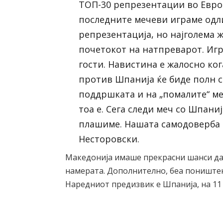
ТОП-30 репрезентации во Евро
последните мечеви играме одл
репрезентација, но најголема 
почетокот на натпреварот. Игр
гости. Навистина е жалосно кога
против Шпанија ќе биде полн с
поддршката и на „помалите“ ме
тоа е. Сега следи меч со Шпани
плашиме. Нашата самодоверба е
Несторовски.
Македонија имаше прекрасни шанси да ј
намерата. Дополнително, беа поништен
Наредниот предизвик е Шпанија, на 11 