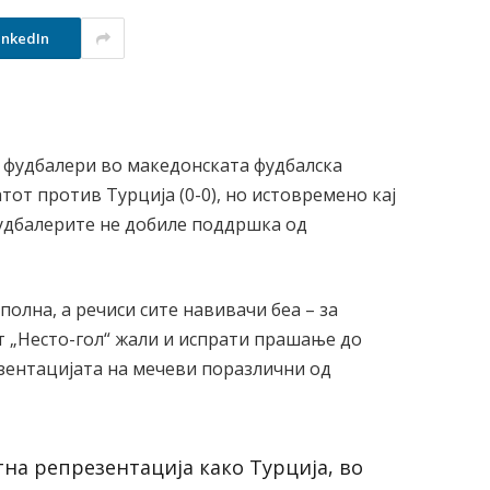
inkedIn
е фудбалери во македонската фудбалска
тот против Турција (0-0), но истовремено кај
фудбалерите не добиле поддршка од
полна, а речиси сите навивачи беа – за
т „Несто-гол“ жали и испрати прашање до
езентацијата на мечеви поразлични од
на репрезентација како Турција, во