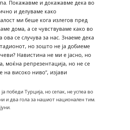
па. Покажавме и докажавме дека во
ично и делуваме како
жалост ми беше кога излегов пред
аме дома, а се чувствуваме како во
 ова се случува за нас. Знаеме дека
тадионот, но зошто не ја добиеме
чеви? Навистина не ми е јасно, но
ја, моќна репрезентација, но не се
 на високо ниво“, изјави
а победи Турција, но сепак, не успеа во
и и два гола за нашиот национален тим.
јуни.