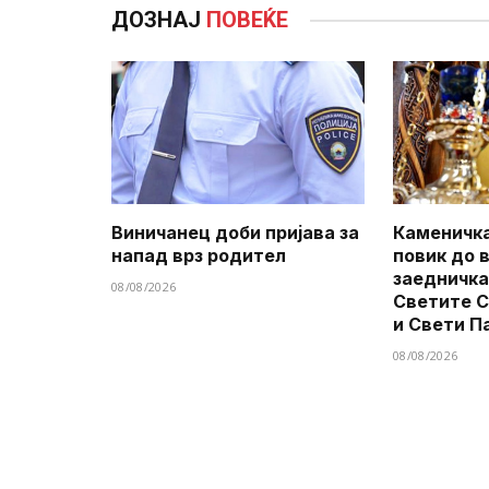
ДОЗНАЈ
ПОВЕЌЕ
Виничанец доби пријава за
Каменичка
напад врз родител
повик до 
заедничка
08/08/2026
Светите 
и Свети П
08/08/2026