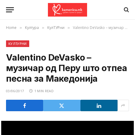
Home
Култура
КулТУРни
Valentino DeVasko – музичар од Перу што отпеа песна за Македонија
»
»
»
КУЛТУРНИ
Valentino DeVasko –
музичар од Перу што отпеа
песна за Македонија
03/06/2017
1 MIN READ