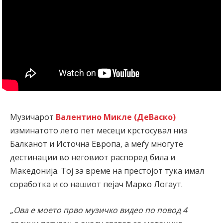
Музичарот
Валентино Микле (ДеВаско)
изминатото лето пет месеци крстосувал низ
Балканот и Источна Европа, а меѓу многуте
дестинации во неговиот распоред била и
Македонија. Тој за време на престојот тука имал
соработка и со нашиот пејач Марко Логаут.
„Ова е моето прво музичко видео по повод 4