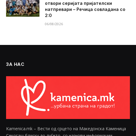
отвори серијата пријателски
натпревари – Речица совладана со
2:0
06/08/2026
ЗА НАС
Kamenica.mk – Вести од срцето на Македонска Каменица
Секогаш блиску до луѓето, со најнови информации,