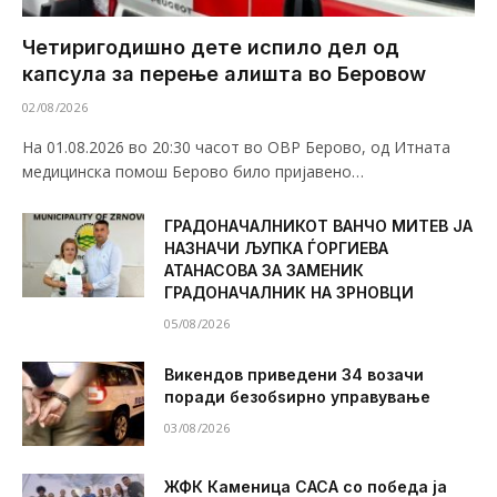
Четиригодишно дете испило дел од
капсула за перење алишта во Беровоw
02/08/2026
На 01.08.2026 во 20:30 часот во ОВР Берово, од Итната
медицинска помош Берово било пријавено…
ГРАДОНАЧАЛНИКОТ ВАНЧО МИТЕВ ЈА
НАЗНАЧИ ЉУПКА ЃОРГИЕВА
АТАНАСОВА ЗА ЗАМЕНИК
ГРАДОНАЧАЛНИК НА ЗРНОВЦИ
05/08/2026
Викендов приведени 34 возачи
поради безобѕирно управување
03/08/2026
ЖФК Каменица САСА со победа ја