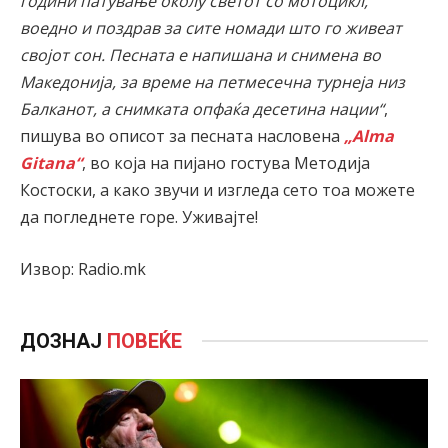
години патување околу светот со мотоцикл,
воедно и поздрав за сите номади што го живеат
својот сон. Песната е напишана и снимена во
Македонија, за време на петмесечна турнеја низ
Балканот, а снимката опфаќа десетина нации“
,
пишува во описот за песната насловена
„Alma
Gitana“
, во која на пијано гостува Методија
Костоски, а како звучи и изгледа сето тоа можете
да погледнете горе. Уживајте!
Извор: Radio.mk
ДОЗНАЈ
ПОВЕЌЕ