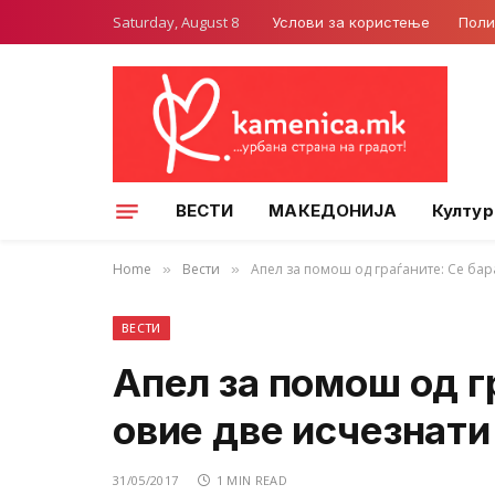
Saturday, August 8
Услови за користење
Поли
ВЕСТИ
МАКЕДОНИЈА
Култур
Home
Вести
Апел за помош од граѓаните: Се бар
»
»
ВЕСТИ
Апел за помош од г
овие две исчезнати
31/05/2017
1 MIN READ