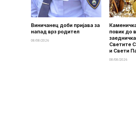
Виничанец доби пријава за
Каменичка
напад врз родител
повик до 
заедничка
08/08/2026
Светите 
и Свети П
08/08/2026