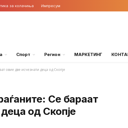
тика за колачиња
Импресум
а
Спорт
Регион
МАРКЕТИНГ
КОНТА
аат овие две исчезнати деца од Скопје
раѓаните: Се бараат
 деца од Скопје