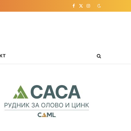
Facebook
X
Instagram
(Twitter)
КТ