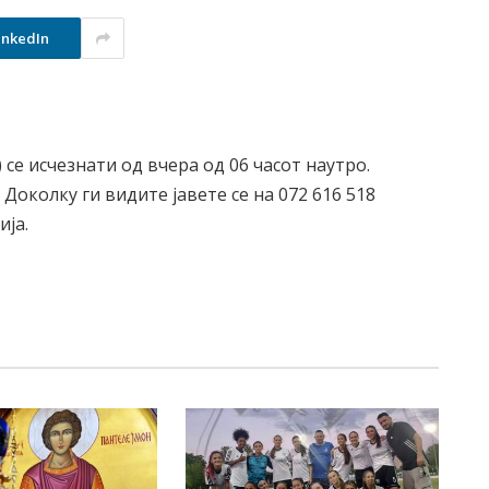
inkedIn
се исчезнати од вчера од 06 часот наутро.
 Доколку ги видите јавете се на 072 616 518
ија.