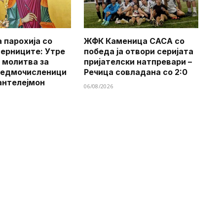
 парохија со
ЖФК Каменица САСА со
верниците: Утре
победа ја отвори серијата
 молитва за
пријателски натпревари –
Седмочисленици
Речица совладана со 2:0
антелејмон
06/08/2026