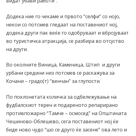
видат убави работи”.
Додека ние го чекаме и првото “селфи” со нојо,
некои со потсмев гледаат на поставениот ној,
додека други пак веќе го одобруваат и вбројуваат
во туристичка атракција, се разбира во отсуство
на други.
Во околните Виница, Каменица, Штип и други
урбани средини низ потсмев се раскажува за
Кочани – градо(т) “венчан” за глупости.
По поклонетата количка за одбележување на
фудбалскиот терен и подареното репарирано
противпожарно “Тамче – осмосед” на Општината
Чешиново-Облешево, сега поставениот ној ќе
биде ново чудо “шо се друго ќе засене” ова лето и