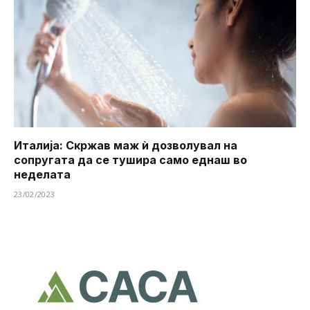
Италија: Скржав маж ѝ дозволувал на
сопругата да се тушира ​​само еднаш во
неделата
23/02/2023