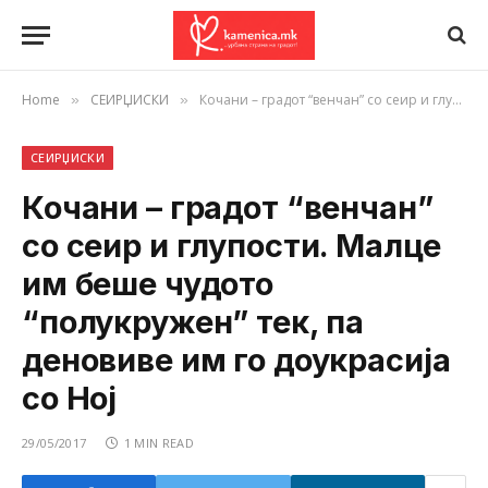
Home
СЕИРЏИСКИ
Кочани – градот “венчан” со сеир и глупости. Малце им беше чудото “полукружен” тек, па деновиве им го доукрасија со Ној
»
»
СЕИРЏИСКИ
Кочани – градот “венчан”
со сеир и глупости. Малце
им беше чудото
“полукружен” тек, па
деновиве им го доукрасија
со Ној
29/05/2017
1 MIN READ