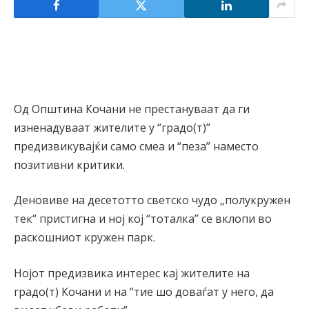
Од Општина Кочани не престануваат да ги
изненадуваат жителите у “градо(т)”
предизвикувајќи само смеа и “пеза” наместо
позитивни критики.
Деновиве на десетотто светско чудо „полукружен
тек“ пристигна и ној кој “тоталка” се вклопи во
раскошниот кружен парк.
Нојот предизвика интерес кај жителите на
градо(т) Кочани и на “тие шо доваѓат у него, да