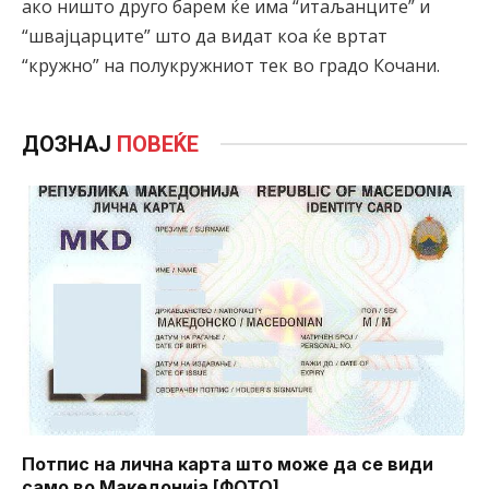
ако ништо друго барем ќе има “итаљанците” и
“швајцарците” што да видат коа ќе вртат
“кружно” на полукружниот тек во градо Кочани.
ДОЗНАЈ
ПОВЕЌЕ
Потпис на лична карта што може да се види
само во Македонија [ФОТО]