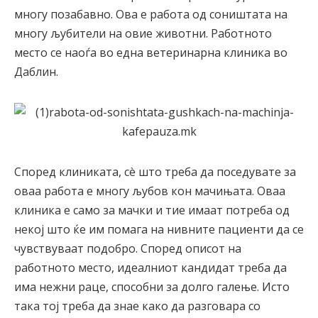
многу позабавно. Ова е работа од соништата на
многу љубители на овие животни. Работното
место се наоѓа во една ветеринарна клиника во
Даблин.
Според клиниката, сè што треба да поседувате за
оваа работа е многу љубов кон мачињата. Оваа
клиника е само за мачки и тие имаат потреба од
некој што ќе им помага на нивните пациенти да се
чувствуваат подобро. Според описот на
работното место, идеалниот кандидат треба да
има нежни раце, способни за долго галење. Исто
така тој треба да знае како да разговара со