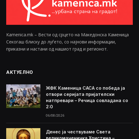
Kamenica.mk – Вести од срцето на Македонска Каменица
Секогаш блиску до луѓето, со најнови информации,
приказни и настани од нашиот град и регионот.
АКТУЕЛНО
ЖФК Каменица САСА со победа ја
отвори серијата пријателски
натпревари – Речица совладана со
2:0
06/08/2026
Денес ја чествуваме Света
великомаченичка Христина –