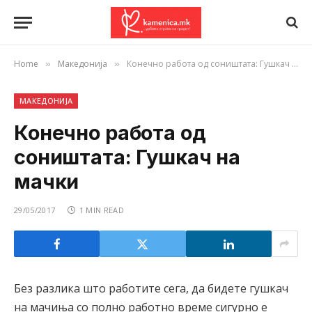
Home
Македонија
Конечно работа од соништата: Гушкач на мачки
»
»
МАКЕДОНИЈА
Конечно работа од
соништата: Гушкач на
мачки
29/05/2017
1 MIN READ
Без разлика што работите сега, да бидете гушкач
на мачиња со полно работно време сигурно е