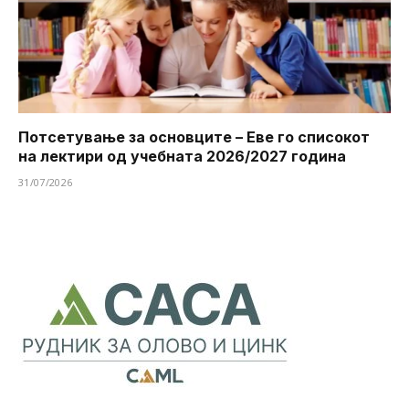
Потсетување за основците – Еве го списокот
на лектири од учебната 2026/2027 година
31/07/2026