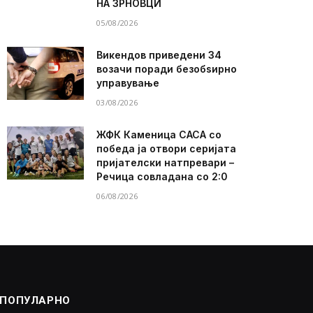
НА ЗРНОВЦИ
05/08/2026
Викендов приведени 34
возачи поради безобѕирно
управување
03/08/2026
ЖФК Каменица САСА со
победа ја отвори серијата
пријателски натпревари –
Речица совладана со 2:0
06/08/2026
ПОПУЛАРНО