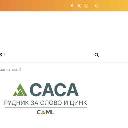
Facebook
X
Instagram
(Twitter)
КТ
јална грижа?