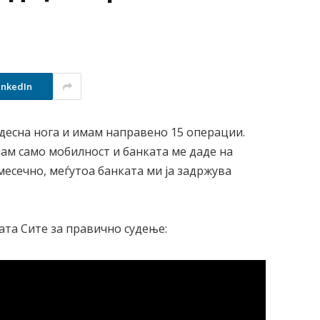
inkedIn
 десна нога и имам направено 15 операции.
мам само мобилност и банката ме даде на
месечно, меѓутоа банката ми ја задржува
ата Сите за правично судење: