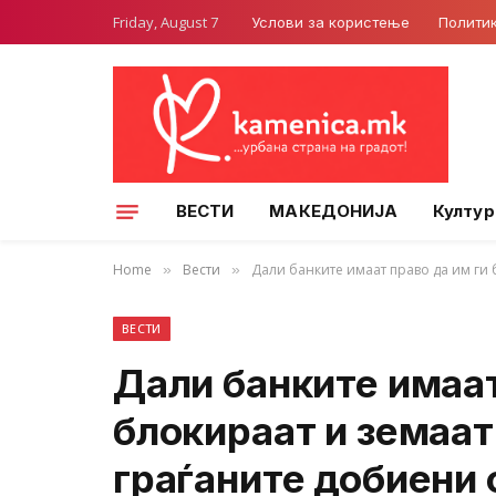
Friday, August 7
Услови за користење
Полити
ВЕСТИ
МАКЕДОНИЈА
Култур
Home
Вести
Дали банките имаат право да им ги 
»
»
ВЕСТИ
Дали банките имаат
блокираат и земаат
граѓаните добиени 