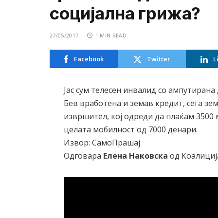
социјална грижа?
27/05/2017
1 MIN READ
Facebook
Twitter
L
Јас сум телесен инвалид со ампутирана
Бев вработена и земав кредит, сега зе
извршител, кој одреди да плаќам 3500 
целата мобилност од 7000 денари.
Извор: СамоПрашај
Одговара
Елена Наковска
од Коалициј