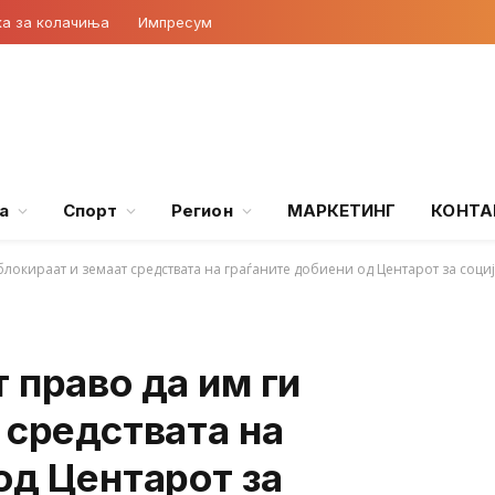
ка за колачиња
Импресум
а
Спорт
Регион
МАРКЕТИНГ
КОНТА
блокираат и земаат средствата на граѓаните добиени од Центарот за соци
 право да им ги
 средствата на
од Центарот за