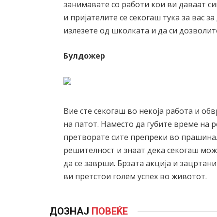
занимавате со работи кои ви даваат си
и пријателите се секогаш тука за вас з
излезете од школката и да си дозволит
Булдожер
Вие сте секогаш во некоја работа и обв
на патот. Наместо да губите време на 
претворате сите препреки во прашина.
решителност и знаат дека секогаш може
да се заврши. Брзата акција и зацртан
ви претстои голем успех во животот.
ДОЗНАЈ
ПОВЕЌЕ