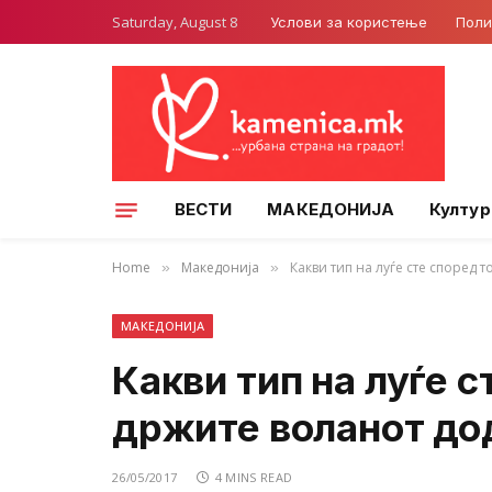
Saturday, August 8
Услови за користење
Поли
ВЕСТИ
МАКЕДОНИЈА
Култур
Home
Македонија
Какви тип на луѓе сте според 
»
»
МАКЕДОНИЈА
Какви тип на луѓе с
држите воланот до
26/05/2017
4 MINS READ