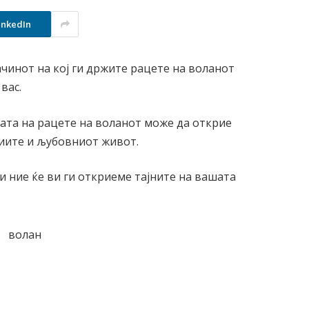
inkedIn
ачинот на кој ги држите рацете на воланот
вас.
ата на рацете на воланот може да открие
иите и љубовниот живот.
 и ние ќе ви ги откриеме тајните на вашата