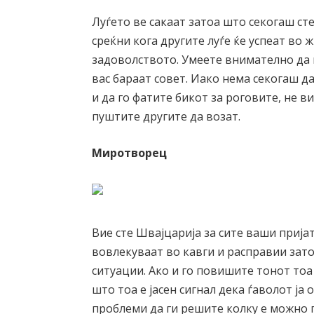
Луѓето ве сакаат затоа што секогаш сте
среќни кога другите луѓе ќе успеат во 
задоволството. Умеете внимателно да г
вас бараат совет. Иако нема секогаш д
и да го фатите бикот за роговите, не в
пуштите другите да возат.
Миротворец
Вие сте Швајцарија за сите ваши пријат
вовлекуваат во кавги и расправии зато
ситуации. Ако и го повишите тонот тоа
што тоа е јасен сигнал дека ѓаволот ја
проблеми да ги решите колку е можно 