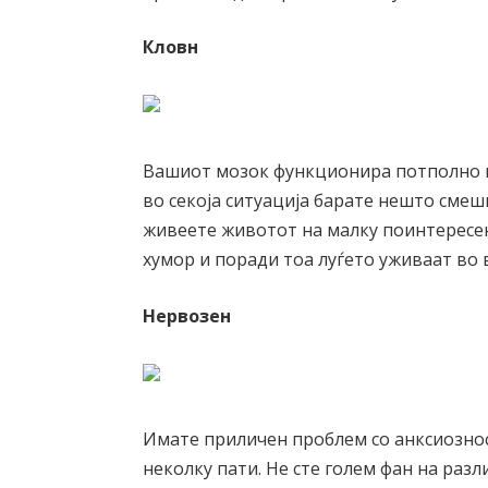
Кловн
Вашиот мозок функционира потполно по
во секоја ситуација барате нешто смешн
живеете животот на малку поинтересен
хумор и поради тоа луѓето уживаат во
Нервозен
Имате приличен проблем со анксиознос
неколку пати. Не сте голем фан на разл