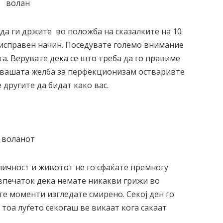
 да ги држите во положба на сказалките на 10
а исправен начин. Поседувате големо внимание
та. Верувате дека се што треба да го правиме
и вашата желба за перфекционизам остваривте
 другите да бидат како вас.
личност и животот не го сфаќате премногу
 впечаток дека немате никакви грижи во
е моменти изгледате смирено. Секој ден го
 тоа луѓето секогаш ве викаат кога сакаат