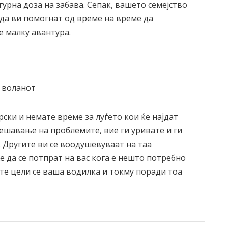
гурна доза на забава. Сепак, вашето семејство
а да ви помогнат од време на време да
е малку авантура.
рски и немате време за луѓето кои ќе најдат
решавање на проблемите, вие ги уривате и ги
 Другите ви се воодушевуваат на таа
 да се потпрат на вас кога е нешто потребно
ите цели се ваша водилка и токму поради тоа