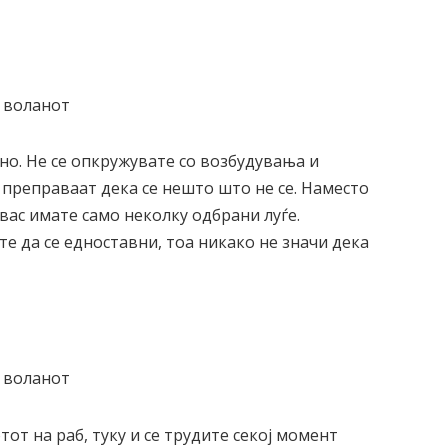
но. Не се опкружувате со возбудувања и
е преправаат дека се нешто што не се. Наместо
 вас имате само неколку одбрани луѓе.
те да се едноставни, тоа никако не значи дека
от на раб, туку и се трудите секој момент