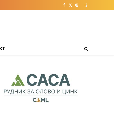
Facebook
X
Instagram
(Twitter)
КТ