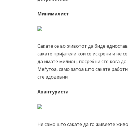
Минималист
Сакате се во животот да биде едностав
сакате пријатели кои се искрени и не с
да имате милион, посреќни сте кога до
Меѓутоа, само затоа што сакате работи
сте здодевни.
Авантуриста
Не само што сакате да го живеете живот