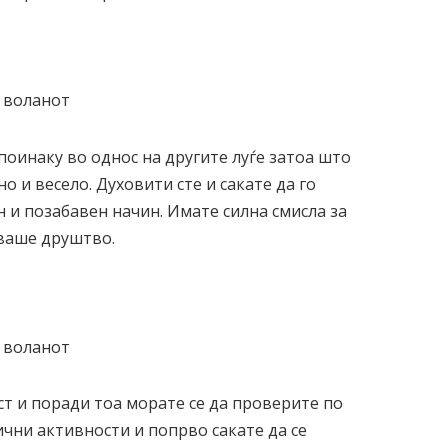
инаку во однос на другите луѓе затоа што
о и весело. Духовити сте и сакате да го
 и позабавен начин. Имате силна смисла за
 ваше друштво.
т и поради тоа морате се да проверите по
ични активности и попрво сакате да се