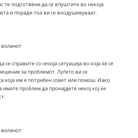
с те подготвени да се впуштите во некоја
вта и поради тоа ви се воодушевуваат.
 се справите со секоја ситуација во која ќе се
 решение за проблемот. Луѓето ви се
а која им е потребен совет или помош. Иако
а имате проблем да пронајдете некој кој ќе
т.