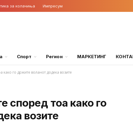
тика за колачиња
Импресум
а
Спорт
Регион
МАРКЕТИНГ
КОНТА
тоа како го држите воланот додека возите
те според тоа како го
дека возите