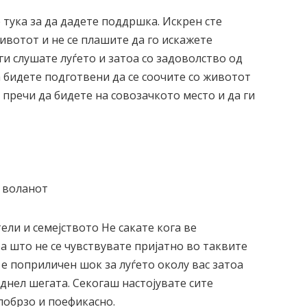
 тука за да дадете поддршка. Искрен сте
животот и не се плашите да го искажете
и слушате луѓето и затоа со задоволство од
а бидете подготвени да се соочите со животот
и пречи да бидете на совозачкото место и да ги
ели и семејството Не сакате кога ве
а што не се чувствувате пријатно во таквите
 е поприличен шок за луѓето околу вас затоа
 однел шегата. Секогаш настојувате сите
побрзо и поефикасно.