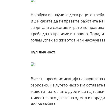
На обука ве научиле дека рацете треба
и 2 и сакате да ги правите работите н
за детали и секогаш играте по правила
треба да го правиме исправно. Порад
голем успех во животот и ги насочувате
Кул личност
Вие сте пресонификација на опуштена 
сериозно. На луѓето често им оставате
животот затоа што дури и во најтешкит
живеете како да сте на одмор и поради
добра забава.