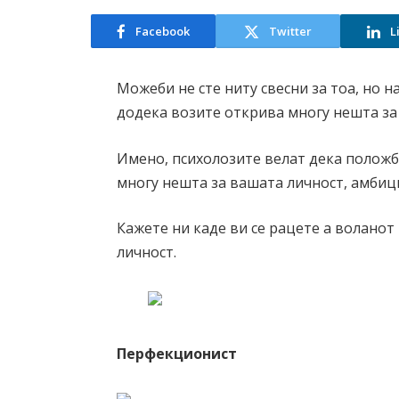
Facebook
Twitter
L
Можеби не сте ниту свесни за тоа, но н
додека возите открива многу нешта за 
Имено, психолозите велат дека положб
многу нешта за вашата личност, амбиц
Кажете ни каде ви се рацете а воланот
личност.
Перфекционист