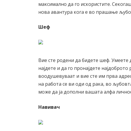
максимално да го искористите. Секогаш
нова авантура кога е во прашање љубо
Шеф
Вие сте родени да бидете шеф. Умеете да
најдете и да го пронајдете најдоброто
воодушевуваат и вие сте им прва адрес
на работа се ви оди од рака, во љубовт
може да ја дополни вашата алфа личнос
Навивач