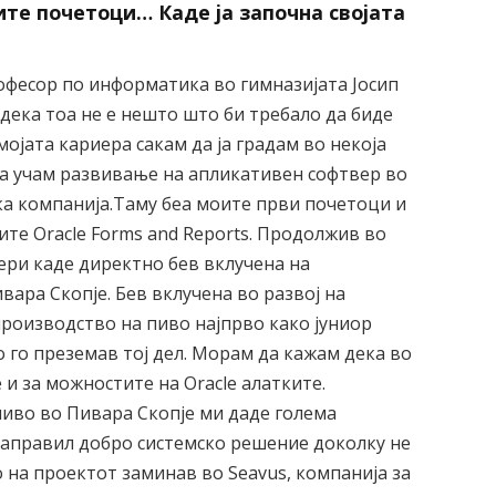
ите почетоци… Каде ја започна својата
офесор по информатика во гимназијата Јосип
 дека тоа не е нешто што би требало да биде
ојата кариера сакам да ја градам во некоја
да учам развивање на апликативен софтвер во
ка компанија.Таму беа моите први почетоци и
ите Oracle Forms and Reports. Продолжив во
ери каде директно бев вклучена на
ара Скопје. Бев вклучена во развој на
роизводство на пиво најпрво како јуниор
 го преземав тој дел. Морам да кажам дека во
 и за можностите на Oracle алатките.
иво во Пивара Скопје ми даде голема
направил добро системско решение доколку не
 на проектот заминав во Seavus, компанија за