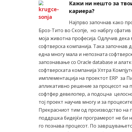
Кажи ни нешто за тво
кариера?
Најпрво започнав како пр
Броз-Тито во Скопје, но набргу сфатив
моја животна професија. Одлучив дека м
софтверска компанија. Така започнав 
една многу мала и непозната софтверс
запознавање со Oracle database и алатк
софтверската компанија Ултра Компјут
имплементација на проектот ERP за Пив
апликативно решение за процесот на п
софтфер девелопер, а подоцна целосно
тој проект научив многу и за процесите
Прекрасниот тим од производство на п
поддршка бидејќи програмерот не би 
го познава процесот. По завршувањето