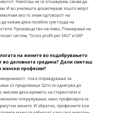
ивотот. Никогаш не се откажувам, сакам да
гам. И во училиште дошепнував зошто мојот
емолчам ако го знам одговорот на
да кажам дека посебно сум горда на
ектите: Производство на пиво, Планирање на
озит систем, “Gross profit per SKU” и SAP
 улогата на жените во подобрувањето
т во деловната средина? Дали сметаш
и женски професии?
 нееднаквост, тоа е оправдување за
вање со предизвици. Што се однесува до
, мислам дека времето на стереотипи и
ионално опкружување, иако професијата се
 присутни жените. И обратно, професиите кои
е повеќе мажи ги избираат како свој животен