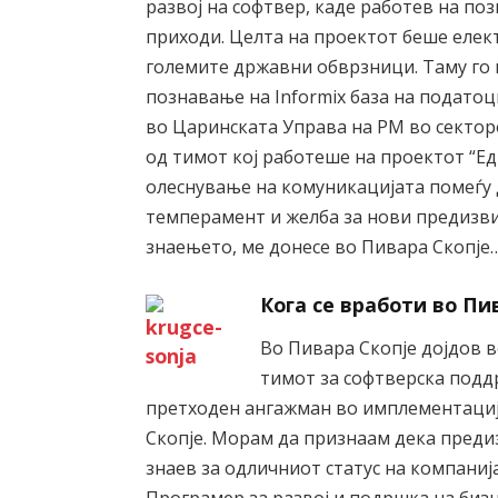
развој на софтвер, каде работев на поз
приходи. Целта на проектот беше елек
големите државни обврзници. Таму го
познавање на Informix база на подато
во Царинската Управа на РМ во сектор
од тимот кој работеше на проектот “Ед
олеснување на комуникацијата помеѓу 
темперамент и желба за нови предизви
знаењето, ме донесе во Пивара Скопје
Кога се вработи во Пи
Во Пивара Скопје дојдов 
тимот за софтверска поддр
претходен ангажман во имплементациј
Скопје. Морам да признаам дека преди
знаев за одличниот статус на компаниј
Програмер за развој и подршка на биз