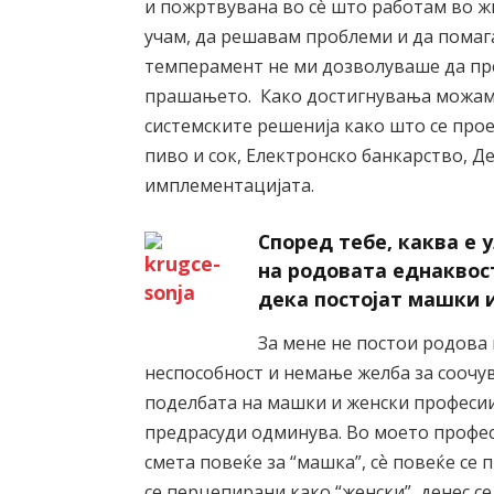
и пожртвувана во сѐ што работам во ж
учам, да решавам проблеми и да пома
темперамент не ми дозволуваше да пр
прашањето. Како достигнувања можам 
системските решенија како што се про
пиво и сок, Електронско банкарство, Деп
имплементацијата.
Според тебе, каква е
на родовата еднаквос
дека постојат машки 
За мене не постои родова
неспособност и немање желба за соочу
поделбата на машки и женски професии
предрасуди одминува. Во моето профес
смета повеќе за “машка”, сѐ повеќе се
се перцепирани како “женски”, денес с