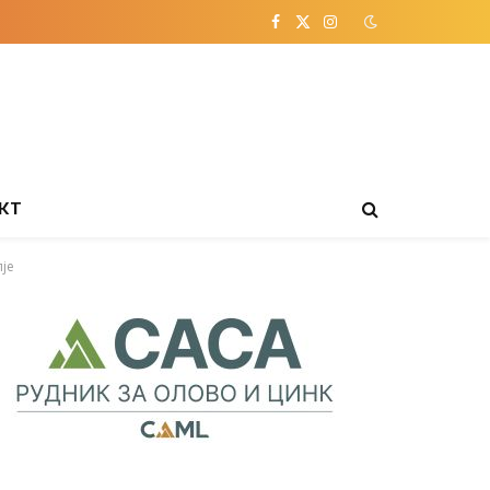
Facebook
X
Instagram
(Twitter)
КТ
пје