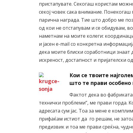
пристапувате. Секогаш користам можно
секој човек сака внимание. Понекогаш
парична награда. Тие што добро ме по
од кои не отстапувам и се обидувам, в
наметнам на моите колеги: координац
и јасен e-mail со конкретна информаци
дека моите блиски соработници знаат 
искреност, достапност и пријателски од
Кои се твоите најгол
што те прави особено
Фактот дека во фабриката
технички проблеми”, ме прави горда. К
адресата сум јас. Тоа за мене е компли
прифаќам истиот да го решам, не затоа
предизвик и тоа ме прави среќна, чудно