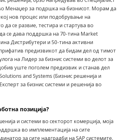
 во Менаџер за подршка на бизнисот. Морам да
екој нов процес или подобрување на
о да се развие, тестира и стартува во
да се дава поддршка на 70-тина Market
-тина Дистрибутери и 50-тина активни
о прифатив предизвикот да бидам дел од тимот
улога на Лидер за бизнис системи во делот за
добив уште поголем предизвик и станав дел
olutions and Systems (Бизнис решенија и
 Експерт за бизнис системи и решенија во
аботна позиција?
шенија и системи во секторот комерција, моја
оддршка во имплементација на сите
динатор за сите надградби на SAP системите,