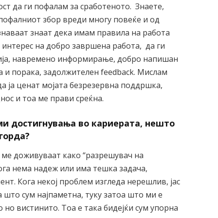
ст да ги пофалам за сработеното. Знаете,
 пофалниот збор вреди многу повеќе и од
знаваат знаат дека имам правила на работа
о интерес на добро завршена работа, да ги
ија, навремено информирање, добро напишан
ја и порака, задолжителен feedback. Мислам
да ја ценат мојата безрезервна поддршка,
нос и тоа ме прави среќна.
еми достигнувања во кариерата, нешто
 горда?
 ме доживуваат како “разрешувач на
ога нема надеж или има тешка задача,
мент. Кога некој проблем изгледа нерешлив, јас
 што сум најпаметна, туку затоа што ми е
 но вистинито. Тоа е така бидејќи сум упорна