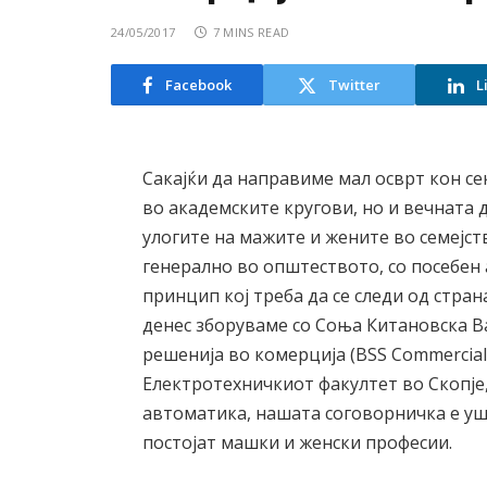
24/05/2017
7 MINS READ
Facebook
Twitter
L
Сакајќи да направиме мал осврт кон с
во академските кругови, но и вечната 
улогите на мажите и жените во семејст
генерално во општеството, со посебен
принцип кој треба да се следи од стран
денес зборуваме со Соња Китановска Ва
решенија во комерција (BSS Commercial
Електротехничкиот факултет во Скопје
автоматика, нашата соговорничка е уш
постојат машки и женски професии.