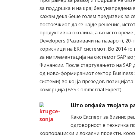
за поддршка и на крај бев унапредена
кажам дека беше голем предизвик за с
постоечкиот да се најде решение, истот
продуктивна околина, а во исто време 
Developers (Развивачи на пазарот), 20
корисници на ERP системот. Во 2014 г
за имплементација на системот SAP во 
Финансии. После стартувањето на SAP 
од ново-формираниот сектор Business S
системи) во кој ја презедов позицијата
комерција (BSS Commercial Expert).
Што опфаќа твојата р
Како Експерт за бизнис ре
одговорност е техничка п
корпорациски и локални проекти, коор