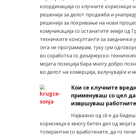
координација со клучните корисници н
решенија за делот продажба и унапред
решенија за покривање на нови проце
комуникација со останатите земји од Г
техничките консултанти за заеднички у
сега не програмирам, туку сум одговор
во соработка со дизајнерско-техничкио
мојата позиција бара многу добро поз
во делот на комерција, вклучувајќи и 
Кои се клучните вред
применуваш со цел да
извршуваш работните
Најважно од сѐ е да биде
корисници е многу битен дел од мојата
толерантни со вработените, да го почи