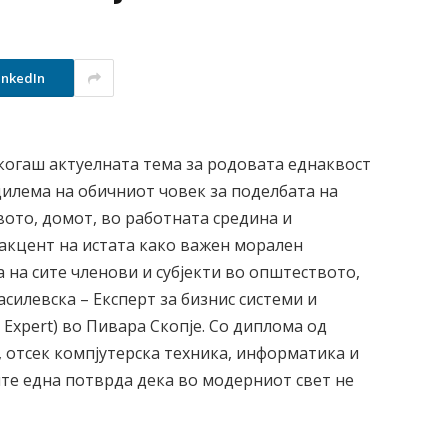
inkedIn
екогаш актуелната тема за родовата еднаквост
дилема на обичниот човек за поделбата на
вото, домот, во работната средина и
 акцент на истата како важен морален
а на сите членови и субјекти во општеството,
силевска – Експерт за бизнис системи и
 Expert) во Пивара Скопје. Со диплома од
, отсек компјутерска техника, информатика и
те една потврда дека во модерниот свет не