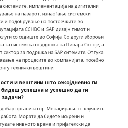
а системите, имплементација на дигитални
ување на пазарот, изнаоѓање системски
си и подобрување на постоечките во
рупацијата CCHBC и SAP дизајн тимот и
слуги со седиште во Софија. Со други зборови
на за системска поддршка на Пивара Скопје, а
т сектор за подршка на SAP ситемите. Оттука
навање на процесите во компанијата, посебно
монгу технички вештини.
ности и вештини што секојдневно ги
 бидеш успешна и успешно да ги
 задачи?
ш добар организатор. Менаџирање со клучните
 работа. Морате да бидете искрени и
тувате нивното време и пријателски да