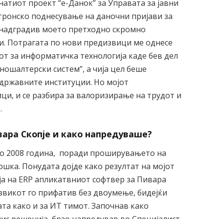
натиот проект “е-Данок” за Управата за јавни
тронско поднесување на даночни пријави за
 надградив моето претходно скромно
ци. Потрагата по нови предизвици ме однесе
от за информатичка технологија каде бев дел
ношалтерски систем”, а чија цел беше
државните институции. Но мојот
ци, и се разбира за валоризирање на трудот и
…
вара Скопје и како напредуваше?
во 2008 година, поради проширувањето на
шка. Понудата дојде како резултат на мојот
а на ERP апликатвниот софтвер за Пивара
звикот го прифатив без двоумење, бидејќи
ата како и за ИТ тимот. Започнав како
нис решенија, брзо напредував во Специјалист