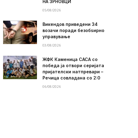
НА ЗРНОВЦИ
05/08/2026
Викендов приведени 34
возачи поради безобѕирно
управување
03/08/2026
ЖФК Каменица САСА со
победа ја отвори серијата
пријателски натпревари –
Речица совладана со 2:0
06/08/2026