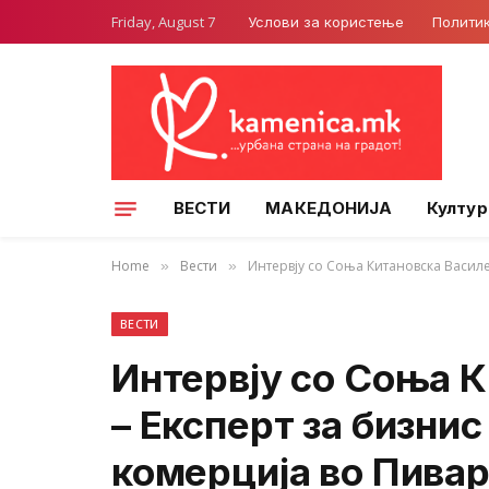
Friday, August 7
Услови за користење
Полити
ВЕСТИ
МАКЕДОНИЈА
Култур
Home
Вести
Интервју со Соња Китановска Василе
»
»
ВЕСТИ
Интервју со Соња 
– Експерт за бизнис
комерција во Пивар