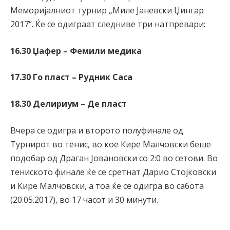
Меморијалниот турнир „Миле Јаневски Џингар
2017“. Ќе се одиграат следниве три натпревари:
16.30 Џафер – Фемили медика
17.30 Го пласт – Рудник Саса
18.30 Делириум – Де пласт
Вчера се одигра и второто полуфинале од
Турнирот во тенис, во кое Кире Малчовски беше
подобар од Драган Јовановски со 2:0 во сетови. Во
тениското финале ќе се сретнат Дарио Стојковски
и Кире Малчовски, а тоа ќе се одигра во сабота
(20.05.2017), во 17 часот и 30 минути.