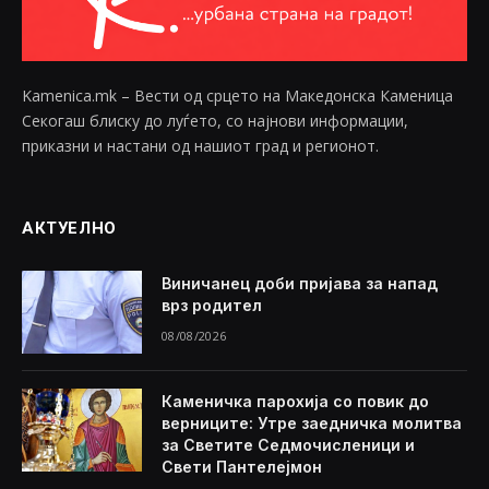
Kamenica.mk – Вести од срцето на Македонска Каменица
Секогаш блиску до луѓето, со најнови информации,
приказни и настани од нашиот град и регионот.
АКТУЕЛНО
Виничанец доби пријава за напад
врз родител
08/08/2026
Каменичка парохија со повик до
верниците: Утре заедничка молитва
за Светите Седмочисленици и
Свети Пантелејмон