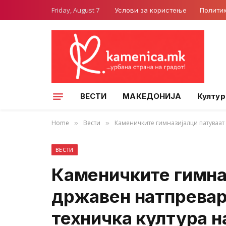
Friday, August 7
Услови за користење
Полити
ВЕСТИ
МАКЕДОНИЈА
Култур
Home
Вести
Каменичките гимназијалци патуваат 
»
»
ВЕСТИ
Каменичките гимна
државен натпревар
техничка култура н