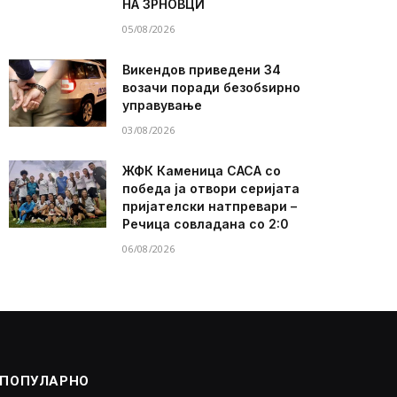
НА ЗРНОВЦИ
05/08/2026
Викендов приведени 34
возачи поради безобѕирно
управување
03/08/2026
ЖФК Каменица САСА со
победа ја отвори серијата
пријателски натпревари –
Речица совладана со 2:0
06/08/2026
ПОПУЛАРНО