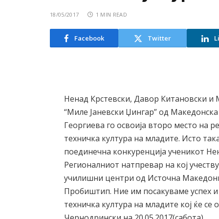
18/05/2017
1 MIN READ
Facebook
Twitter
L
Ненад Крстевски, Давор Китановски и 
“Миле Јаневски Џингар” од Македонска
Георгиева го освоија второ место на 
техничка култура на младите. Исто так
поединечна конкуренција ученикот Нен
Регионалниот натпревар на кој учеств
училишни центри од Источна Македони
Пробиштип. Ние им посакуваме успех и
техничка култура на младите кој ќе се
Чернодрински на 20.05.2017(сабота).