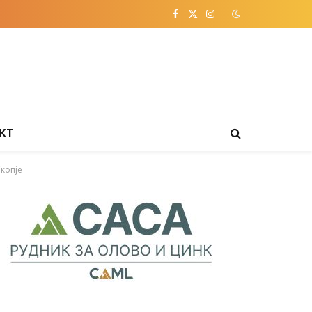
Facebook
X
Instagram
(Twitter)
КТ
копје