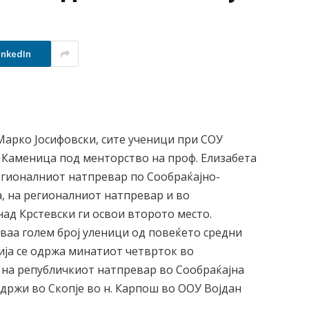
inkedIn
Марко Јосифовски, сите ученици при СОУ
 Каменица под менторство на проф. Елизабета
регионалниот натпревар по Сообраќајно-
а, на регионалниот натпревар и во
ад Крстевски ги освои второто место.
уваа голем број уленици од повеќето средни
ја се одржа минатиот четврток во
 на републичкиот натпревар во Сообраќајна
 одржи во Скопје во н. Карпош во ООУ Војдан