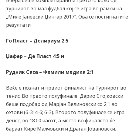
Вчера беше комплетирано и третото коло од
турнирот во мал фудбал кој се игра во рамки на
„Миле Јаневски Џингар 2017“. Ова се постигнатите
резултати:
Го Пласт – Делириум 2:5
Џафер – Де Пласт 4:5 и
Рудник Саса – Фемили медика 2:1
Веќе е познат и првиот финалист на Турнирот во
тенис. Во првото полуфинале, Дарио Стојковски
беше подобар од Марјан Велиновски со 2:1 во
сетови (6-3; 4-6; 6-3). Второто полуфинале се игра
денес, во 18.00 часот, а место во финалето ќе
бараат Кире Малчовски и Драган Јовановски.