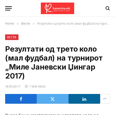
Home
Вести
Резултати од трето коло (мал фудбал) на турнирот „Миле Јаневски Џингар 2017)
»
»
ВЕСТИ
Резултати од трето коло
(мал фудбал) на турнирот
„Миле Јаневски Џингар
2017)
18/05/2017
1 MIN READ