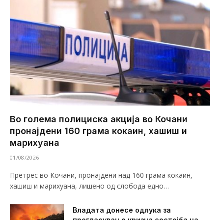
Во голема полициска акција во Кочани
пронајдени 160 грама кокаин, хашиш и
марихуана
01/08/2026
Претрес во Кочани, пронајдени над 160 грама кокаин,
хашиш и марихуана, лишено од слобода едно…
Владата донесе одлука за
прогласување кризна состојба на