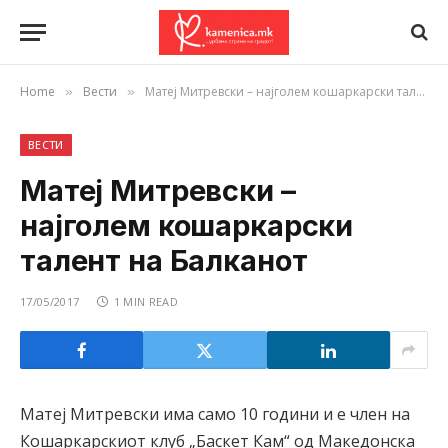
Home
Вести
Матеј Митревски – најголем кошаркарски талент на Балканот
»
»
ВЕСТИ
Матеј Митревски –
најголем кошаркарски
талент на Балканот
17/05/2017
1 MIN READ
Матеј Митревски има само 10 години и е член на
Кошаркарскиот клуб „Баскет Кам“ од Македонска