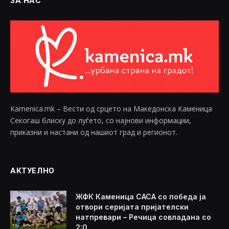
ЗА НАС
Kamenica.mk – Вести од срцето на Македонска Каменица
Секогаш блиску до луѓето, со најнови информации,
приказни и настани од нашиот град и регионот.
АКТУЕЛНО
ЖФК Каменица САСА со победа ја
отвори серијата пријателски
натпревари – Речица совладана со
2:0