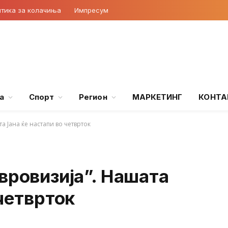
тика за колачиња
Импресум
а
Спорт
Регион
МАРКЕТИНГ
КОНТА
а Јана ќе настапи во четврток
вровизија”. Нашата
 четврток