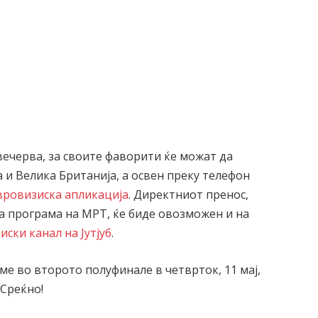
вечерва, за своите фаворити ќе можат да
а и Велика Британија, а освен преку телефон
вровизиска апликација
. Директниот пренос,
ата програма на МРТ, ќе биде овозможен и на
иски канал на Јутјуб
.
ме во второто полуфинале в четврток, 11 мај,
 Среќно!