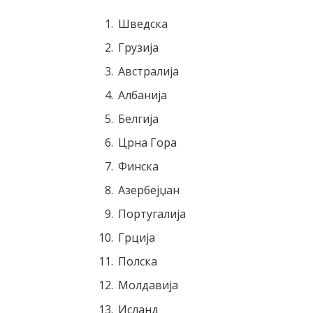
Шведска
Грузија
Австралија
Албанија
Белгија
Црна Гора
Финска
Азербејџан
Португалија
Грција
Полска
Молдавија
Исланд