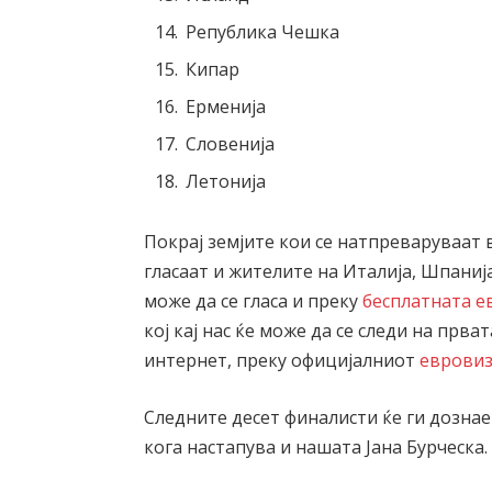
Република Чешка
Кипар
Ерменија
Словенија
Летонија
Покрај земјите кои се натпреваруваат 
гласаат и жителите на Италија, Шпаниј
може да се гласа и преку
бесплатната е
кој кај нас ќе може да се следи на прв
интернет, преку официјалниот
евровиз
Следните десет финалисти ќе ги дознае
кога настапува и нашата Јана Бурческа.