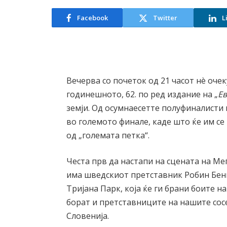
Facebook
Twitter
L
Вечерва со почеток од 21 часот нè оче
годинешното, 62. по ред издание на „
Е
земји. Од осумнаесетте полуфиналисти 
во големото финале, каде што ќе им с
од „големата петка“.
Честа прв да настапи на сцената на Ме
има шведскиот претставник Робин Бенгт
Тријана Парк, која ќе ги брани боите н
борат и претставниците на нашите сосе
Словенија.