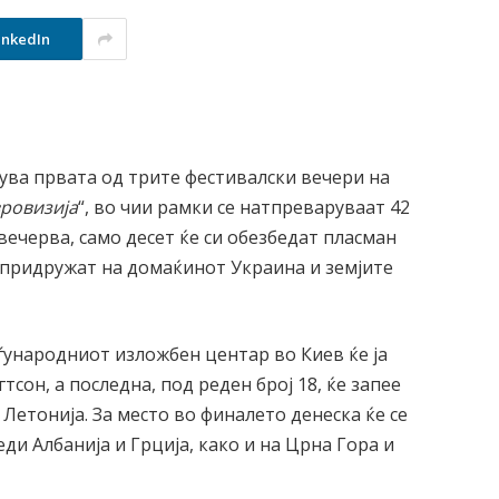
inkedIn
кува првата од трите фестивалски вечери на
вровизија
“, во чии рамки се натпреваруваат 42
вечерва, само десет ќе си обезбедат пласман
е придружат на домаќинот Украина и земјите
ѓународниот изложбен центар во Киев ќе ја
сон, а последна, под реден број 18, ќе запее
а Летонија. За место во финалето денеска ќе се
ди Албанија и Грција, како и на Црна Гора и