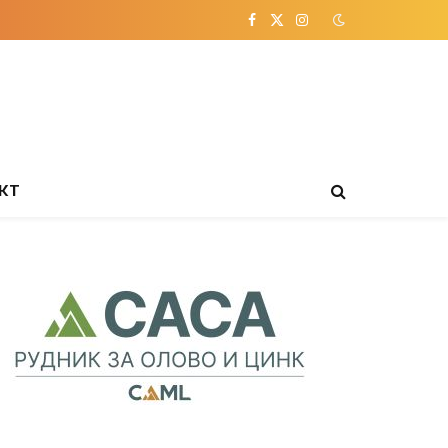
Facebook
X
Instagram
(Twitter)
КТ