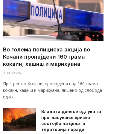
Во голема полициска акција во
Кочани пронајдени 160 грама
кокаин, хашиш и марихуана
01/08/2026
Претрес во Кочани, пронајдени над 160 грама
кокаин, хашиш и марихуана, лишено од слобода
едно…
Владата донесе одлука за
прогласување кризна
состојба на целата
територија поради