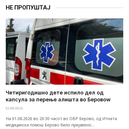
НЕ ПРОПУШТАЈ
Четиригодишно дете испило дел од
капсула за перење алишта во Беровоw
02/08/2026
На 01.08.2026 во 20:30 часот во ОВР Берово, од Итната
медицинска помош Берово било пријавено…