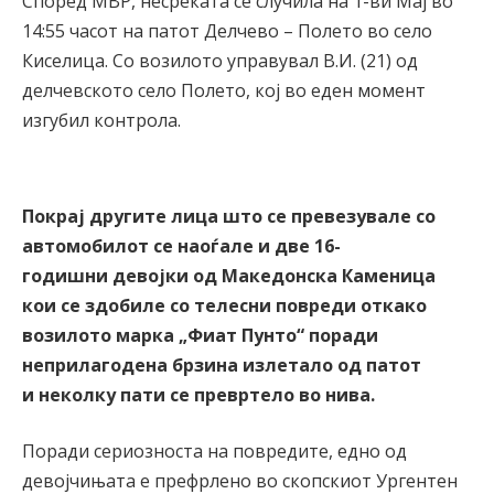
Според МВР, несреќата се случила на 1-ви Мај во
14:55 часот на патот Делчево – Полето во село
Киселица. Со возилото управувал В.И. (21) од
делчевското село Полето, кој во еден момент
изгубил контрола.
Покрај другите лица што се превезувале со
автомобилот се наоѓале и две 16-
годишни девојки од Македонска Каменица
кои се здобиле со телесни повреди откако
возилото марка „Фиат Пунто“ поради
неприлагодена брзина излетало од патот
и неколку пати се превртело во нива.
Поради сериозноста на повредите, едно од
девојчињата е префрлено во скопскиот Ургентен