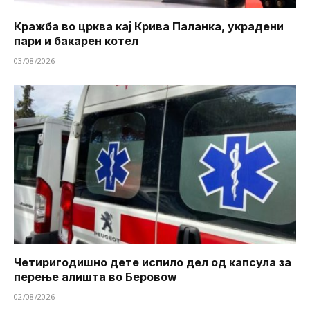
Кражба во црква кај Крива Паланка, украдени
пари и бакарен котел
03/08/2026
Четиригодишно дете испило дел од капсула за
перење алишта во Беровоw
02/08/2026