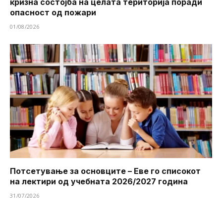
кризна состојба на целата територија поради
опасност од пожари
01/08/2026
Потсетување за основците – Еве го списокот
на лектири од учебната 2026/2027 година
31/07/2026