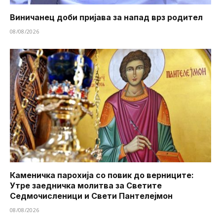
Виничанец доби пријава за напад врз родител
08/08/2026
Каменичка парохија со повик до верниците:
Утре заедничка молитва за Светите
Седмочисленици и Свети Пантелејмон
08/08/2026