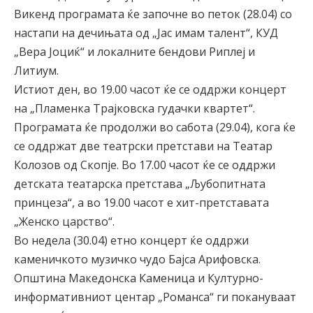
Викенд програмата ќе започне во петок (28.04) со
настапи на дечињата од „Јас имам талент“, КУД
„Вера Јоциќ“ и локалните бендови Риплеј и
Литиум.
Истиот ден, во 19.00 часот ќе се оддржи концерт
на „Пламенка Трајковска гудачки квартет“.
Програмата ќе продолжи во сабота (29.04), кога ќе
се оддржат две театрски претстави на Театар
Колозов од Скопје. Во 17.00 часот ќе се оддржи
детската театарска претстава „Љубопитната
принцеза“, а во 19.00 часот е хит-претставата
„Женско царство“.
Во недела (30.04) етно концерт ќе оддржи
каменичкото музичко чудо Бајса Арифовска.
Општина Македонска Каменица и Културно-
информативниот центар „Романса“ ги покануваат