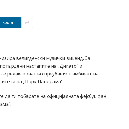
inkedIn
изира велигденски музички викенд. За
 потврдени настапите на „Дикато“ и
а се релаксираат во преубавиот амбиент на
цитети на „Парк Панорама“.
 да ги побарате на официјалната фејсбук фан
ама“.