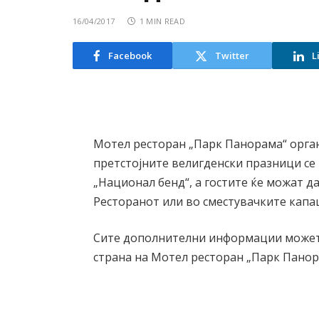
16/04/2017
1 MIN READ
Facebook
Twitter
L
Мотел ресторан „Парк Панорама“ орган
претстојните велигденски празници се
„Национал бенд“, а гостите ќе можат д
Ресторанот или во сместувачките капа
Сите дополнителни информации можете
страна на Мотел ресторан „Парк Панор