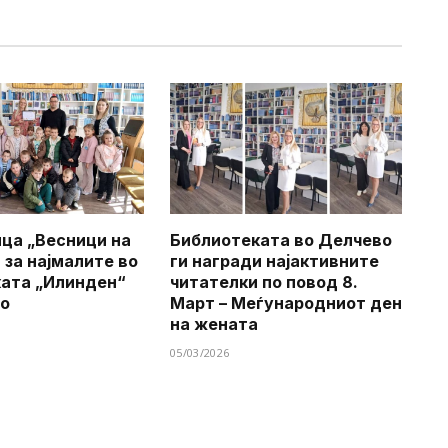
ца „Весници на
Библиотеката во Делчево
 за најмалите во
ги награди најактивните
ата „Илинден“
читателки по повод 8.
во
Март – Меѓународниот ден
на жената
05/03/2026