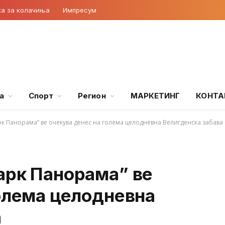
ка за колачиња
Импресум
а
Спорт
Регион
МАРКЕТИНГ
КОНТА
рк Панорама” ве очекува денес на голема целодневна Велигденска забава
арк Панорама” ве
голема целодневна
а