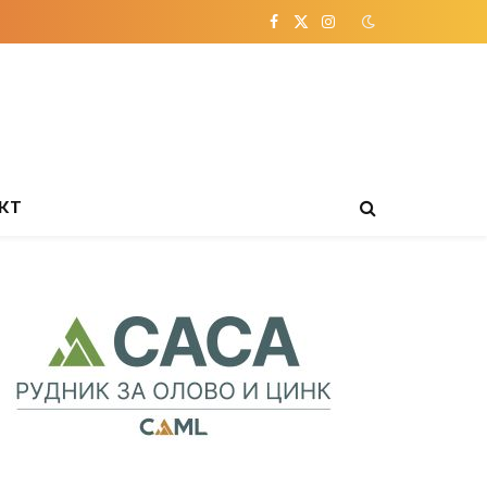
Facebook
X
Instagram
(Twitter)
КТ