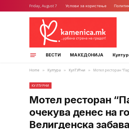
Friday, August 7
Услови за користење
Полити
ВЕСТИ
МАКЕДОНИЈА
Култур
Home
Култура
КулТУРни
Мотел ресторан “Па
»
»
»
КУЛТУРНИ
Мотел ресторан “П
очекува денес на 
Велигденска забав