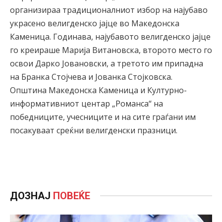
организираа традиционалниот избор на најубаво
украсено велигденско јајце во Македонска
Каменица. Годинава, најубавото велигденско јајце
го креираше Марија Витановска, второто место го
освои Дарко Јовановски, а третото им припадна
на Бранка Стојчева и Јованка Стојковска.
Општина Македонска Каменица и Културно-
информативниот центар „Романса“ на
победниците, учесниците и на сите граѓани им
посакуваат среќни велигденски празници.
ДОЗНАЈ
ПОВЕЌЕ