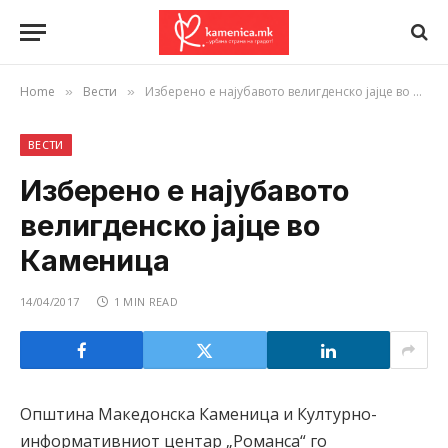
Home
Вести
Изберено е најубавото велигденско јајце во Каменица
»
»
ВЕСТИ
Изберено е најубавото
велигденско јајце во
Каменица
14/04/2017
1 MIN READ
Општина Македонска Каменица и Културно-
информативниот центар „Романса“ го