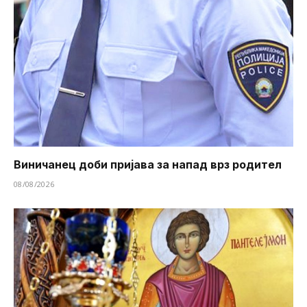
Виничанец доби пријава за напад врз родител
08/08/2026