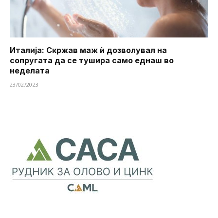
Италија: Скржав маж ѝ дозволувал на
сопругата да се тушира ​​само еднаш во
неделата
23/02/2023