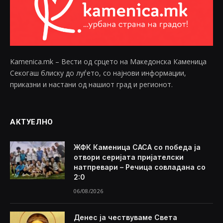
Kamenica.mk – Вести од срцето на Македонска Каменица
Секогаш блиску до луѓето, со најнови информации,
приказни и настани од нашиот град и регионот.
АКТУЕЛНО
ЖФК Каменица САСА со победа ја
отвори серијата пријателски
натпревари – Речица совладана со
2:0
06/08/2026
Денес ја чествуваме Света