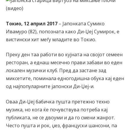
Токио, 12 април 2017
– Јапонката Сумико
Ивамуро (82), попозната како Ди-Џеј Сумирок, е
вистински хит меѓу младите во Токио.
Преку ден таа работи во кујната на својот семеен
ресторан, а еднаш месечно прави забави во еден
локален музички клуб. Пред да застане зад
миксетите, поминала едногодишна обука кај еден
од најпопуларните јапонски Ди-Џеј-и.
Оваа Ди-Џеј бабичка пушта претежно техно
музика, но кога ќе почувствува потреба кај
публиката, не се двоуми и да го смени жанрот.
Често пушта и рок, џез, француски шансони, па