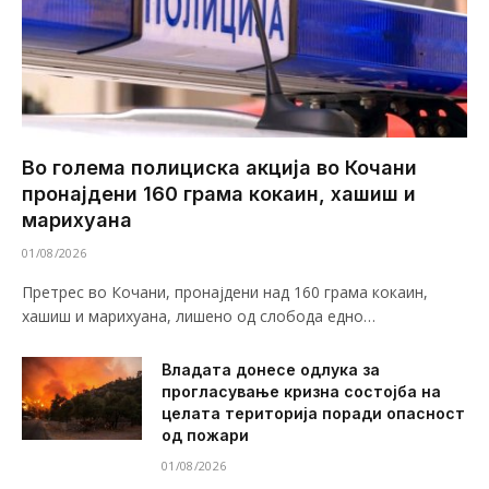
Во голема полициска акција во Кочани
пронајдени 160 грама кокаин, хашиш и
марихуана
01/08/2026
Претрес во Кочани, пронајдени над 160 грама кокаин,
хашиш и марихуана, лишено од слобода едно…
Владата донесе одлука за
прогласување кризна состојба на
целата територија поради опасност
од пожари
01/08/2026